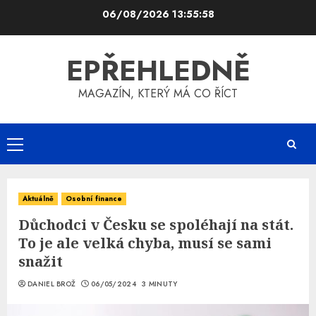
Skip
06/08/2026
13:55:59
to
content
EPŘEHLEDNĚ
MAGAZÍN, KTERÝ MÁ CO ŘÍCT
Primary
Menu
Aktuálně
Osobní finance
Důchodci v Česku se spoléhají na stát.
To je ale velká chyba, musí se sami
snažit
DANIEL BROŽ
06/05/2024
3 MINUTY