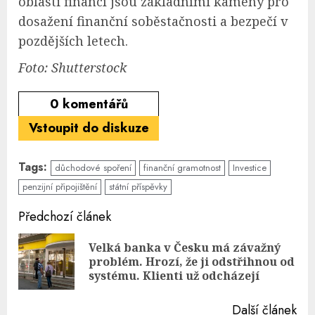
oblasti financí jsou základními kameny pro
dosažení finanční soběstačnosti a bezpečí v
pozdějších letech.
Foto: Shutterstock
0
komentářů
Vstoupit do diskuze
Tags:
důchodové spoření
finanční gramotnost
Investice
penzijní připojištění
státní příspěvky
Continue
Předchozí článek
Reading
Velká banka v Česku má závažný
Pre
problém. Hrozí, že ji odstřihnou od
pos
systému. Klienti už odcházejí
Další článek