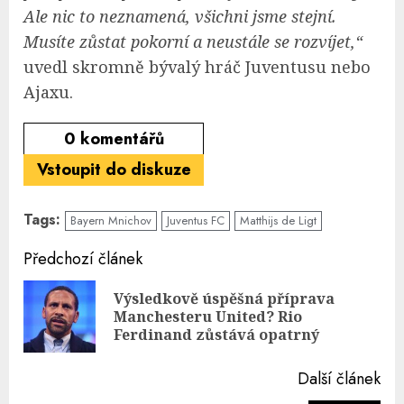
Ale nic to neznamená, všichni jsme stejní.
Musíte zůstat pokorní a neustále se rozvíjet,“
uvedl skromně bývalý hráč Juventusu nebo
Ajaxu.
0
komentářů
Vstoupit do diskuze
Tags:
Bayern Mnichov
Juventus FC
Matthijs de Ligt
Continue
Předchozí článek
Reading
Výsledkově úspěšná příprava
Pre
Manchesteru United? Rio
pos
Ferdinand zůstává opatrný
Další článek