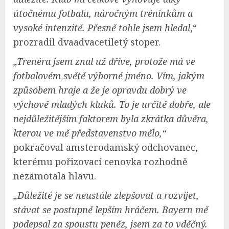
útočnému fotbalu, náročným tréninkům a
vysoké intenzitě. Přesně tohle jsem hledal
,“
prozradil dvaadvacetiletý stoper.
„Trenéra jsem znal už dříve, protože má ve
fotbalovém světě výborné jméno. Vím, jakým
způsobem hraje a že je opravdu dobrý ve
výchově mladých kluků. To je určitě dobře, ale
nejdůležitějším faktorem byla zkrátka důvěra,
kterou ve mě představenstvo mělo,“
pokračoval amsterodamský odchovanec,
kterému pořizovací cenovka rozhodně
nezamotala hlavu.
„Důležité je se neustále zlepšovat a rozvíjet,
stávat se postupně lepším hráčem. Bayern mě
podepsal za spoustu peněz, jsem za to vděčný.