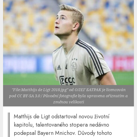
"File:Matthijs de Ligt 2018.jpg" od ОЛЕГ БАТРАК je licencován
pod CC BY-SA 3.0 / Původní fotografie byla upravena oříznutím a
změnou velikosti
Matthijs de Ligt odstartoval novou životní
kapitolu, talentovaného stopera nedávno
podepsal Bayern Mnichov. Důvody tohoto