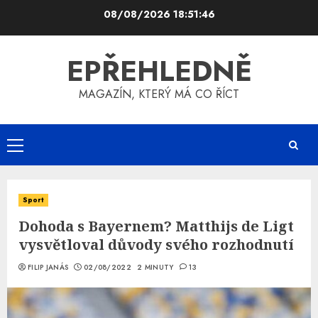
Skip
08/08/2026
18:51:47
to
content
EPŘEHLEDNĚ
MAGAZÍN, KTERÝ MÁ CO ŘÍCT
Primary
Menu
Sport
Dohoda s Bayernem? Matthijs de Ligt
vysvětloval důvody svého rozhodnutí
FILIP JANÁS
02/08/2022
2 MINUTY
13