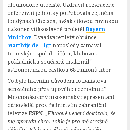
dlouhodobé útočiště. Uzdravit rozvrácené
defenzivní jednotky potřebovala zejména
londýnská Chelsea, avšak cílovou rovinkou
nakonec vítězoslavně proletěl
Bayern
Mnichov
. Dvaadvacetiletý obránce
Matthijs de Ligt
naposledy zamával
turínským spoluhráčům, klubovou
pokladničku současně „nakrmil“
astronomickou částkou 68 milionů liber.
Co bylo hlavním důvodem fotbalistova
senzačního přestupového rozhodnutí?
Mnohonásobný nizozemský reprezentant
odpověděl prostřednictvím zahraniční
televize
ESPN
.
„Klubové vedení dokázalo, že
mě opravdu chce. Tohle je pro mě strašně
důležité. Klub mi celkově vyhovuje díky