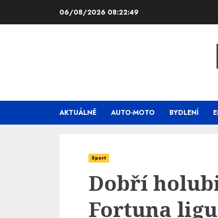
Skip
06/08/2026
08:22:50
to
content
AKTUÁLNĚ
AUTO-MOTO
BYDLENÍ
E
Sport
Dobří holubi
Fortuna lig