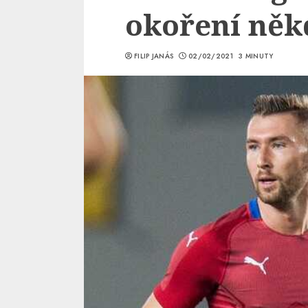
okoření někd
FILIP JANÁS
02/02/2021
3 MINUTY