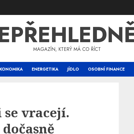
EPŘEHLEDN
MAGAZÍN, KTERÝ MÁ CO ŘÍCT
KONOMIKA
ENERGETIKA
JÍDLO
OSOBNÍ FINANCE
 se vracejí.
u dočasně