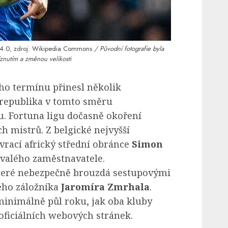
4.0
, zdroj:
Wikipedia Commons
/ Původní fotografie byla
znutím a změnou velikosti
ho termínu přinesl několik
 republika v tomto směru
u. Fortuna ligu dočasně okoření
ch mistrů. Z belgické nejvyšší
 vrací africký střední obránce
Simon
ývalého zaměstnavatele.
teré nebezpečně brouzdá sestupovými
ého záložníka
Jaromíra Zmrhala
.
inimálně půl roku, jak oba kluby
oficiálních webových stránek.