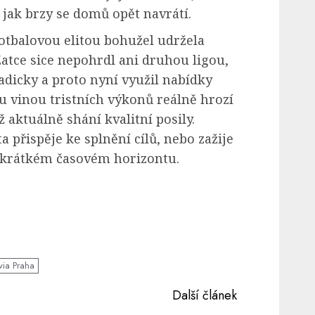
jak brzy se domů opět navrátí.
fotbalovou elitou bohužel udržela
atce sice nepohrdl ani druhou ligou,
dicky a proto nyní využil nabídky
u vinou tristních výkonů reálně hrozí
ž aktuálně shání kvalitní posily.
ta přispěje ke splnění cílů, nebo zažije
 krátkém časovém horizontu.
via Praha
Další článek