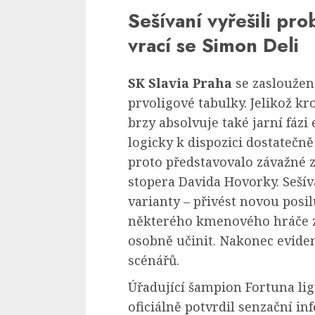
Sešívaní vyřešili pro
vrací se Simon Deli
SK Slavia Praha
se zasloužen
prvoligové tabulky. Jelikož k
brzy absolvuje také jarní fáz
logicky k dispozici dostatečn
proto představovalo závažné 
stopera Davida Hovorky. Sešív
varianty – přivést novou posi
některého kmenového hráče z
osobně učinit. Nakonec eviden
scénářů.
Úřadující šampion Fortuna l
oficiálně potvrdil senzační in