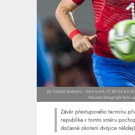
By Tadeáš Bednarz - Own work, CC BY-SA 4.0, h
Původní fotografie byla 
Závěr přestupového termínu přin
republika v tomto směru pochopi
dočasně okoření dvojice někdejší