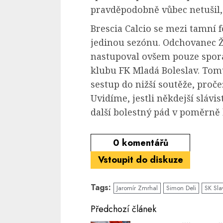
pravděpodobně vůbec netušil, 
Brescia Calcio se mezi tamní 
jedinou sezónu. Odchovanec Ž
nastupoval ovšem pouze spora
klubu FK Mladá Boleslav. Tom
sestup do nižší soutěže, proče
Uvidíme, jestli někdejší slávis
další bolestný pád v poměrně
0
komentářů
Vstoupit do diskuze
Tags:
Jaromír Zmrhal
Simon Deli
SK Sla
Continue
Předchozí článek