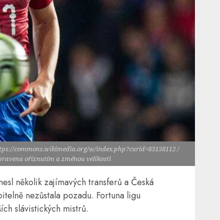
ttps://commons.wikimedia.org/w/index.php?curid=83158112 /
upravena oříznutím a změnou velikosti
esl několik zajímavých transferů a Česká
telně nezůstala pozadu. Fortuna ligu
ch slávistických mistrů.