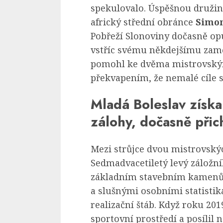
spekulovalo. Úspěšnou družin
africký střední obránce
Simon
Pobřeží Slonoviny dočasně opu
vstříc svému někdejšímu zamě
pomohl ke dvěma mistrovským
překvapením, že nemalé cíle si
Mladá Boleslav získal
zálohy, dočasně přic
Mezi strůjce dvou mistrovskýc
Sedmadvacetiletý levý záložní
základním stavebním kamenům 
a slušnými osobními statistik
realizační štáb. Když roku 20
sportovní prostředí a posílil 