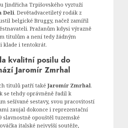
u Jindřicha Trpišovského vyztuží
 Deli
. Devětadvacetiletý rodák z
stil belgické Bruggy, načež zamířil
stnavateli. Pražanům kdysi výrazně
 titulům a není tedy žádným
 klade i tentokrát.
a kvalitní posilu do
hází Jaromír Zmrhal
h titulů patří také
Jaromír Zmrhal
.
k se tehdy oprávněně řadil k
sešívané sestavy, svou pracovitostí
ami zaujal dokonce i reprezentační
19 slavnostně opouštěl tuzemské
nováčka italské nejvyšší soutěže,