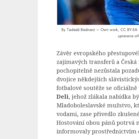
By
Tadeáš Bednarz
– Own work,
CC BY-SA 
upravena oří
Závěr evropského přestupové
zajímavých transferů a Česká
pochopitelně nezůstala pozad
dvojice někdejších slávistický
fotbalové soutěže se oficiálně
Deli
, jehož zlákala nabídka b
Mladoboleslavské mužstvo, k
vodami, zase přivedlo zkušen
Hostování obou pánů potrvá m
informovaly prostřednictvím 