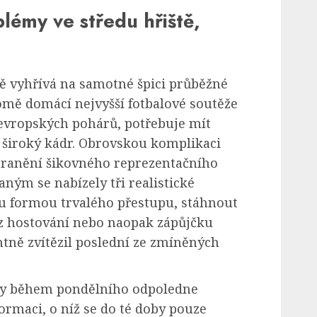
blémy ve středu hřiště,
ě vyhřívá na samotné špici průběžné
romě domácí nejvyšší fotbalové soutěže
i evropských pohárů, potřebuje mít
ě široký kádr. Obrovskou komplikaci
zranění šikovného reprezentačního
aným se nabízely tři realistické
lu formou trvalého přestupu, stáhnout
 hostování nebo naopak zápůjčku
tně zvítězil poslední ze zmíněných
igy během pondělního odpoledne
formaci, o níž se do té doby pouze