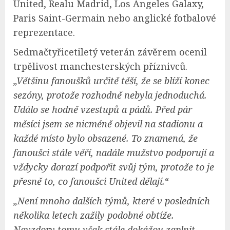
United, Realu Madrid, Los Angeles Galaxy,
Paris Saint-Germain nebo anglické fotbalové
reprezentace.
Sedmačtyřicetiletý veterán závěrem ocenil
trpělivost manchesterských příznivců.
„Většinu fanoušků určitě těší, že se blíží konec
sezóny, protože rozhodně nebyla jednoduchá.
Událo se hodně vzestupů a pádů. Před pár
měsíci jsem se nicméně objevil na stadionu a
každé místo bylo obsazené. To znamená, že
fanoušci stále věří, nadále mužstvo podporují a
vždycky dorazí podpořit svůj tým, protože to je
přesně to, co fanoušci United dělají.
“
„Není mnoho dalších týmů, které v posledních
několika letech zažily podobné obtíže.
Navzdory tomu však stále dokážou zaplnit