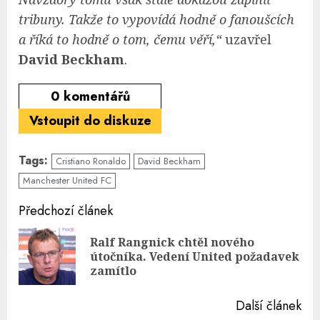
tribuny. Takže to vypovídá hodně o fanoušcích
a říká to hodně o tom, čemu věří,“
uzavřel
David Beckham
.
0
komentářů
Vstoupit do diskuze
Tags:
Cristiano Ronaldo
David Beckham
Manchester United FC
Continue
Předchozí článek
Reading
Ralf Rangnick chtěl nového
Pre
útočníka. Vedení United požadavek
pos
zamítlo
Další článek