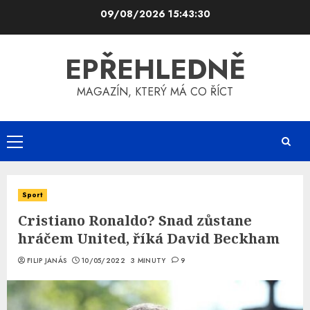
Skip
09/08/2026
15:43:31
to
content
EPŘEHLEDNĚ
MAGAZÍN, KTERÝ MÁ CO ŘÍCT
Primary
Menu
Sport
Cristiano Ronaldo? Snad zůstane
hráčem United, říká David Beckham
FILIP JANÁS
10/05/2022
3 MINUTY
9