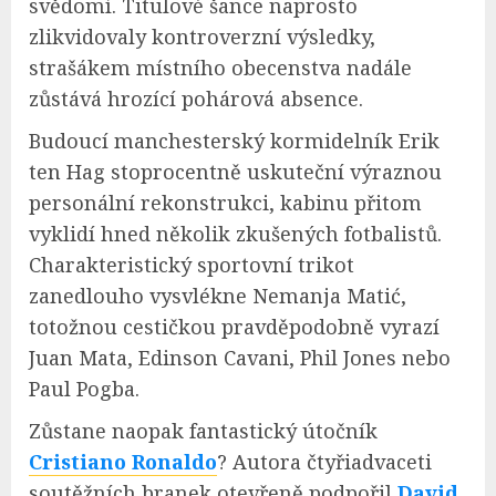
svědomí. Titulové šance naprosto
zlikvidovaly kontroverzní výsledky,
strašákem místního obecenstva nadále
zůstává hrozící pohárová absence.
Budoucí manchesterský kormidelník Erik
ten Hag stoprocentně uskuteční výraznou
personální rekonstrukci, kabinu přitom
vyklidí hned několik zkušených fotbalistů.
Charakteristický sportovní trikot
zanedlouho vysvlékne Nemanja Matić,
totožnou cestičkou pravděpodobně vyrazí
Juan Mata, Edinson Cavani, Phil Jones nebo
Paul Pogba.
Zůstane naopak fantastický útočník
Cristiano Ronaldo
? Autora čtyřiadvaceti
soutěžních branek otevřeně podpořil
David