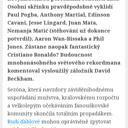
Osobní skřínku pravděpodobně vyklidí
Paul Pogba, Anthony Martial, Edinson
Cavani, Jesse Lingard, Juan Mata,
Nemanja Matić (stěhování už dokonce
potvrdil), Aaron Wan-Bissaka a
Phil
Jones
. Zůstane naopak fantastický
Cristiano Ronaldo? Budoucnost
mnohonásobného světového rekordmana
komentoval vysloužilý záložník David
Beckham.
Sezóna, která navzdory záviděníhodnému
uspořádání mužstva, královskému rozpočtu
a velkolepým očekáváním fanouškovské
komunity skončila totálním propadákem.
Rudí ďáblové
mohou oprávněně zpytovat