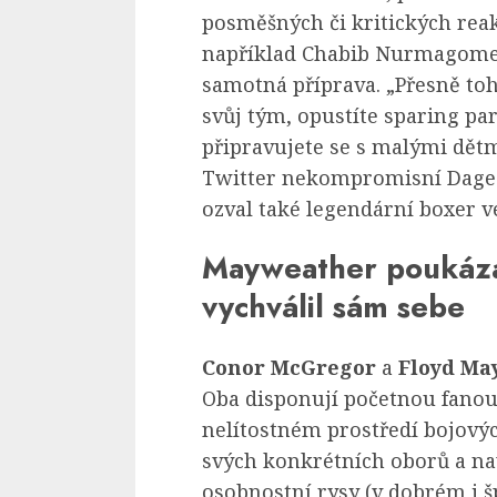
posměšných či kritických reak
například Chabib Nurmagomed
samotná příprava. „Přesně to
svůj tým, opustíte sparing par
připravujete se s malými dětmi
Twitter nekompromisní Dages
ozval také legendární boxer 
Mayweather poukázal
vychválil sám sebe
Conor McGregor
a
Floyd Ma
Oba disponují početnou fanou
nelítostném prostředí bojovýc
svých konkrétních oborů a nav
osobnostní rysy (v dobrém i 