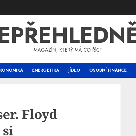
EPŘEHLEDN
MAGAZÍN, KTERÝ MÁ CO ŘÍCT
KONOMIKA
ENERGETIKA
JÍDLO
OSOBNÍ FINANCE
er. Floyd
si