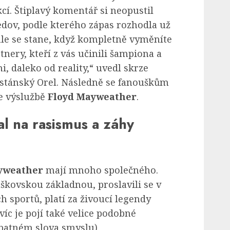
cí. Štiplavý komentář si neopustil
ov, podle kterého zápas rozhodla už
hle se stane, když kompletně vyměníte
tnery, kteří z vás učinili šampiona a
, daleko od reality,“ uvedl skrze
tánský Orel. Následně se fanouškům
ve výslužbě
Floyd Mayweather
.
 na rasismus a záhy
yweather
mají mnoho společného.
škovskou základnou, proslavili se v
h sportů, platí za živoucí legendy
íc je pojí také velice podobné
špatném slova smyslu).