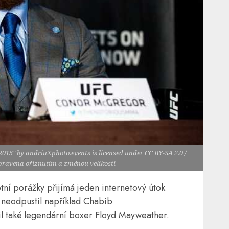
15" by andriuXphoto.events is licensed under CC BY-SA 2.0 /
upravena oříznutím a změnou velikosti
í porážky přijímá jeden internetový útok
 neodpustil například Chabib
 také legendární boxer Floyd Mayweather.