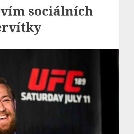
tvím sociálních
ervítky