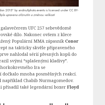
ndon 2015”
by
andriuXphoto.events
is licensed under
CC BY-
byla upravena oříznutím a změnou velikosti
 galavečerem UFC 257 sebevědomě
trovské dílo. Nakonec ovšem z klece
ražený. Populární MMA zápasník
Conor
cept na takticky skvěle připraveného
jprve nahlodal sérií přesných kopů do
razil svými “splašenými kladivy”.
 horkokrevného Ira se
ítí dočkalo mnoha posměšných reakcí.
til například Chabib Nurmagomedov.
 přisadil také legendární boxer
Floyd