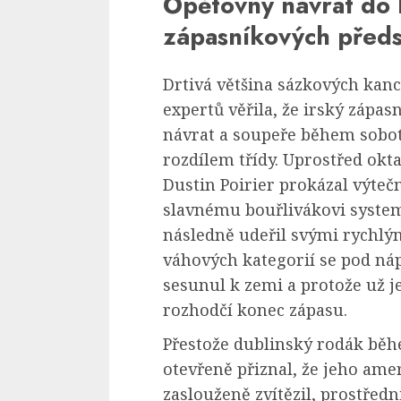
Opětovný návrat do 
zápasníkových předs
Drtivá většina sázkových kance
expertů věřila, že irský zápas
návrat a soupeře během sobot
rozdílem třídy. Uprostřed ok
Dustin Poirier prokázal výteč
slavnému bouřlivákovi system
následně udeřil svými rychlý
váhových kategorií se pod ná
sesunul k zemi a protože už j
rozhodčí konec zápasu.
Přestože dublinský rodák bě
otevřeně přiznal, že jeho ame
zaslouženě zvítězil, prostředn