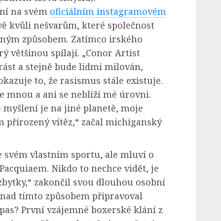
nyní na svém
oficiálním instagramovém
ě kvůli nešvarům, které společnost
ílným způsobem. Zatímco irského
rý většinou spílají. „Conor Artist
st a stejně bude lidmi milován,
kazuje to, že rasismus stále existuje.
e mnou a ani se neblíží mé úrovni.
myšlení je na jiné planetě, moje
m přirozený vítěz,“ začal michiganský
 svém vlastním sportu, ale mluví o
 Pacquiaem. Nikdo to nechce vidět, je
 zbytky,“ zakončil svou dlouhou osobní
snad tímto způsobem připravoval
pas? První vzájemné boxerské klání z