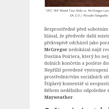
“UFC 189 World Tour Aldo vs. McGregor Lo
SA 2.0
/ Původní fotografie 
Bezprostředně před sobotním
hlásal, že předvede další mis
překvapivě odcházel jako po
McGregor
nedokázal najít re
Dustina Poiriera, který ho ne
dolních končetin a posléze do
Nepříliš povedené vystoupení
prostřednictvím sociálních s
Štiplavý komentář si neopus
Během nedělního odpoledne si
Mayweather
.