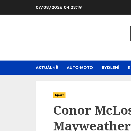
Skip
07/08/2026
04:23:20
to
content
AKTUÁLNĚ
AUTO-MOTO
BYDLENÍ
E
Sport
Conor McLos
Mayweather 