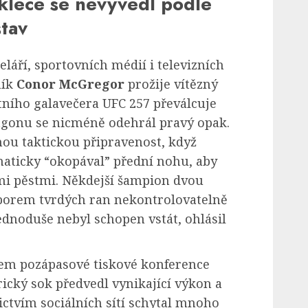
klece se nevyvedl podle
tav
láří, sportovních médií i televizních
ník
Conor McGregor
prožije vítězný
ního galavečera UFC 257 převálcuje
tagonu se nicméně odehrál pravý opak.
nou taktickou připravenost, když
aticky “okopával” přední nohu, aby
mi pěstmi. Někdejší šampion dvou
porem tvrdých ran nekontrolovatelně
ednoduše nebyl schopen vstát, ohlásil
hem pozápasové tiskové konference
rický sok předvedl vynikající výkon a
ictvím sociálních sítí schytal mnoho