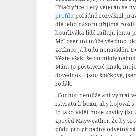
Třiačtyřicetiletý veterán se 
profilu
pořádně rozvášnil práv
dle jeho názoru přijímá rozd
bouřliváka lidé milují, jemu p
McLoser mi může všechno ukrá
zatímco já budu nenáviděn. Do
Vězte však, že on nikdy nebud
Mám to postavené jinak, moje 
dovednosti jsou špičkové, jse
rodák.
„Connor nemůže ani vyhrát ve
návratu k boxu, aby bojoval s
to jako vidět moje zbytky jíst
zpověď Mayweather. Že by si 
půdu pro případný odvetný zá