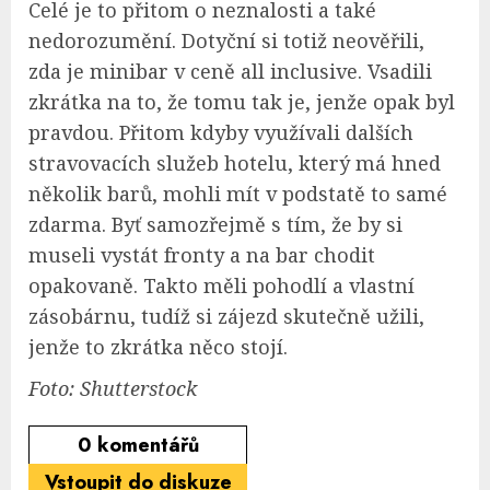
Celé je to přitom o neznalosti a také
nedorozumění. Dotyční si totiž neověřili,
zda je minibar v ceně all inclusive. Vsadili
zkrátka na to, že tomu tak je, jenže opak byl
pravdou. Přitom kdyby využívali dalších
stravovacích služeb hotelu, který má hned
několik barů, mohli mít v podstatě to samé
zdarma. Byť samozřejmě s tím, že by si
museli vystát fronty a na bar chodit
opakovaně. Takto měli pohodlí a vlastní
zásobárnu, tudíž si zájezd skutečně užili,
jenže to zkrátka něco stojí.
Foto: Shutterstock
0
komentářů
Vstoupit do diskuze