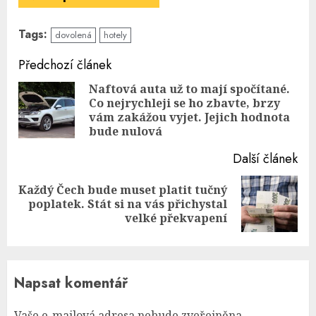
Tags:
dovolená
hotely
Continue
Předchozí článek
Reading
Naftová auta už to mají spočítané.
Co nejrychleji se ho zbavte, brzy
Pre
vám zakážou vyjet. Jejich hodnota
pos
bude nulová
Další článek
Každý Čech bude muset platit tučný
Next
poplatek. Stát si na vás přichystal
post:
velké překvapení
Napsat komentář
Vaše e-mailová adresa nebude zveřejněna.