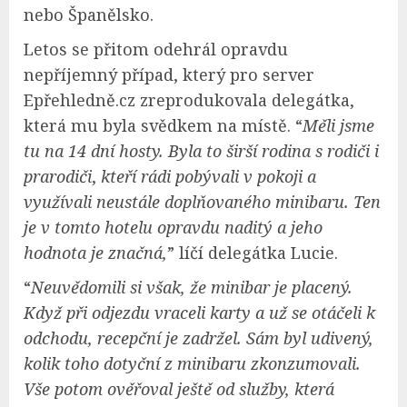
nebo Španělsko.
Letos se přitom odehrál opravdu
nepříjemný případ, který pro server
Epřehledně.cz zreprodukovala delegátka,
která mu byla svědkem na místě. “
Měli jsme
tu na 14 dní hosty.
Byla to širší rodina s rodiči i
prarodiči
,
kteří rádi pobývali v pokoji a
využívali neustále doplňovaného minibaru. Ten
je v tomto hotelu opravdu naditý a jeho
hodnota je značná,
” líčí delegátka Lucie.
“
Neuvědomili si však, že minibar je placený.
Když při odjezdu vraceli karty a už se otáčeli k
odchodu, recepční je zadržel. Sám byl udivený,
kolik toho dotyční z minibaru zkonzumovali.
Vše potom ověřoval ještě od služby, která