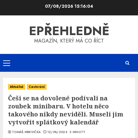
Skip
07/08/2026
15:16:05
to
content
EPŘEHLEDNĚ
MAGAZÍN, KTERÝ MÁ CO ŘÍCT
Primary
Menu
Aktuálně
Cestování
Češi se na dovolené podívali na
zoubek minibaru. V hotelu něco
takového nikdy neviděli. Museli jim
vytvořit splátkový kalendář
TOMÁŠ MRKVIČKA
12/08/2024
3 MINUTY