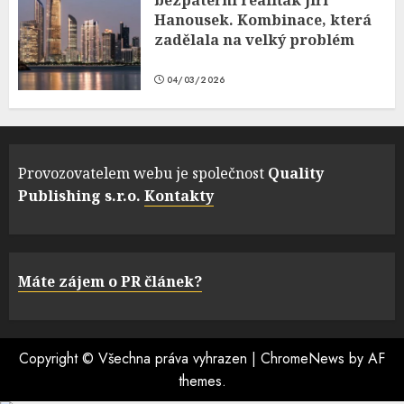
bezpáteřní realiťák Jiří
Hanousek. Kombinace, která
zadělala na velký problém
04/03/2026
Provozovatelem webu je společnost
Quality
Publishing s.r.o.
Kontakty
Máte zájem o PR článek?
Copyright © Všechna práva vyhrazen
|
ChromeNews
by AF
themes.