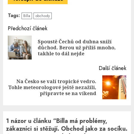
Tags:
Billa
obchody
Continue
Předchozí článek
Reading
Spoustě Čechů od dubna sníží
Pre
důchod. Berou už příliš mnoho,
pos
takhle to dál nejde
Další článek
Na Česko se valí tropické vedro.
Next
Tohle meteorologové ještě nezažili,
post:
připravte se na víkend
1 názor u článku “
Billa má problémy,
zákazníci si stěžují. Obchod jako za socíku.