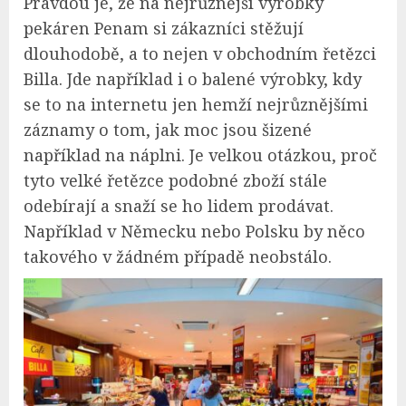
Pravdou je, že na nejrůznější výrobky
pekáren Penam si zákazníci stěžují
dlouhodobě, a to nejen v obchodním řetězci
Billa. Jde například i o balené výrobky, kdy
se to na internetu jen hemží nejrůznějšími
záznamy o tom, jak moc jsou šizené
například na náplni. Je velkou otázkou, proč
tyto velké řetězce podobné zboží stále
odebírají a snaží se ho lidem prodávat.
Například v Německu nebo Polsku by něco
takového v žádném případě neobstálo.