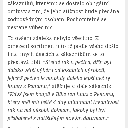
zákazníků, kterému se dostalo obligátní
omluvy s tím, že jeho stížnost bude předána
zodpovědným osobám. Pochopitelně se
nestane vůbec nic.
To ovšem zdaleka nebylo všechno. K
omezení sortimentu totiž podle všeho došlo
i na jiných úsecích a zákazníkům se to
přestává líbit. “
Stejně tak u pečiva, dřív byl
daleko větší výběr i od lokálních výrobců,
jejichž pečivo je mnohdy daleko lepší než ty
hnusy z Penamu,
” stěžuje si dále zákazník.
“
Když jsem koupil v Bille ten hnus z Penamu,
který měl mít ještě 4 dny minimální trvanlivost
tak na mě působil dojmem, jakoby byl byl
přebalenej s natištěným novým datumem.
“