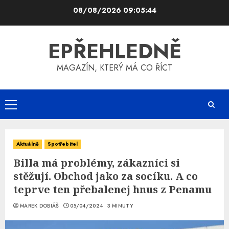
Skip
08/08/2026
09:05:44
to
content
EPŘEHLEDNĚ
MAGAZÍN, KTERÝ MÁ CO ŘÍCT
Primary
Menu
Aktuálně
Spotřebitel
Billa má problémy, zákazníci si
stěžují. Obchod jako za socíku. A co
teprve ten přebalenej hnus z Penamu
MAREK DOBIÁŠ
05/04/2024
3 MINUTY