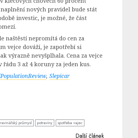
 v klecových chovech 60 procent
 naplnění nových pravidel bude stát
době investic, je možné, že část
omezí.
le naštěstí nepromítá do cen za
ám vejce dováží, je zapotřebí si
jak výrazně nevyšplhala. Cena za vejce
 řádu 3 až 4 koruny za jeden kus.
PopulationReview
,
Slepicar
travinářský průmysl
potraviny
spotřeba vajec
Další článek