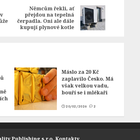
Němcům řekli, ať
 v
přejdou na tepelná
Previous
Next
ůže
čerpadla. Oni ale dále
post:
post:
kupují plynové kotle
Máslo za 20 Kč
sů
zaplavilo Česko. Má
však velkou vadu,
zně
bouří se i mlékaři
cích
20/02/2026
2
lity Publishing s.r.o.
Kontakty