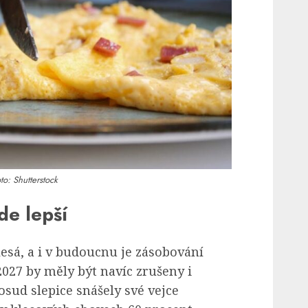
to: Shutterstock
e lepší
esá, a i v budoucnu je zásobování
2027 by měly být navíc zrušeny i
osud slepice snášely své vejce