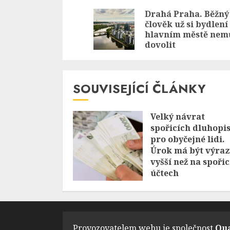
Reading
Drahá Praha. Běžný
člověk už si bydlení
hlavním městě nem
dovolit
SOUVISEJÍCÍ ČLÁNKY
Velký návrat
spořicích dluhopi
pro obyčejné lidi.
Úrok má být výra
vyšší než na spoři
účtech
21/02/2026
Provozovatelem webu je společnost
Qua