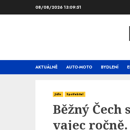
Skip
08/08/2026
13:09:52
to
content
AKTUÁLNĚ
AUTO-MOTO
BYDLENÍ
E
Jídlo
Spotřebitel
Běžný Čech 
vajec ročně. 