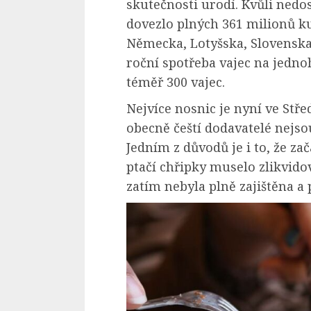
skutečnosti urodí. Kvůli nedo
dovezlo plných 361 milionů ku
Německa, Lotyšska, Slovenska
roční spotřeba vajec na jedno
téměř 300 vajec.
Nejvíce nosnic je nyní ve Stř
obecně čeští dodavatelé nejso
Jedním z důvodů je i to, že z
ptačí chřipky muselo zlikvido
zatím nebyla plně zajištěna a