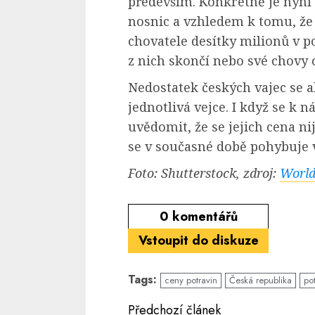
především. Konkrétně je nyní
nosnic a vzhledem k tomu, že
chovatele desítky milionů v po
z nich skončí nebo své chovy 
Nedostatek českých vajec se a
jednotlivá vejce. I když se k n
uvědomit, že se jejich cena ni
se v současné době pohybuje v
Foto: Shutterstock, zdroj:
World
0
komentářů
Vstoupit do diskuze
Tags:
ceny potravin
Česká republika
po
Continue
Předchozí článek