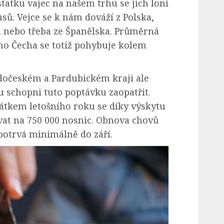
statku vajec na našem trhu se jich loni
sů. Vejce se k nám dováží z Polska,
 nebo třeba ze Španělska. Průměrná
ho Čecha se totiž pohybuje kolem
edočeském a Pardubickém kraji ale
u schopni tuto poptávku zaopatřit.
ačátkem letošního roku se díky výskytu
vat na 750 000 nosnic. Obnova chovů
 potrvá minimálně do září.