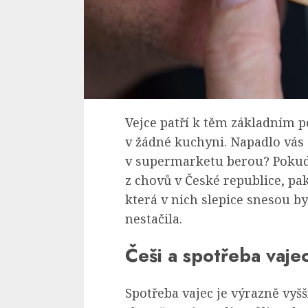
Vejce patří k těm základním 
v žádné kuchyni. Napadlo vás 
v supermarketu berou? Pokud 
z chovů v České republice, pak
která v nich slepice snesou b
nestačila.
Češi a spotřeba vaje
Spotřeba vajec je výrazně vyšší