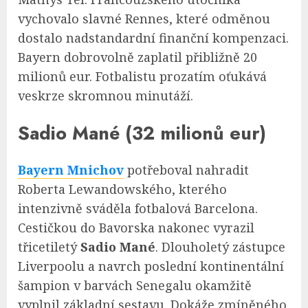
vychovalo slavné Rennes, které odměnou
dostalo nadstandardní finanční kompenzaci.
Bayern dobrovolně zaplatil přibližně 20
milionů eur. Fotbalistu prozatím oťukává
veskrze skromnou minutáží.
Sadio Mané (32 milionů eur)
Bayern Mnichov
potřeboval nahradit
Roberta Lewandowského, kterého
intenzivně sváděla fotbalová Barcelona.
Cestičkou do Bavorska nakonec vyrazil
třicetiletý
Sadio Mané
. Dlouholetý zástupce
Liverpoolu a navrch poslední kontinentální
šampion v barvách Senegalu okamžitě
vyplnil základní sestavu. Dokáže zmíněného