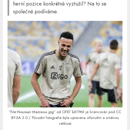
herní pozice konkrétně vyztužil? Na to se
společně podíváme.
“
File:Noussair Mazraoui.jpg
” od ОЛЕГ БАТРАК je licencován pod
CC
BY-SA 3.0
/ Původní fotografie byla upravena oříznutím a změnou
velikosti