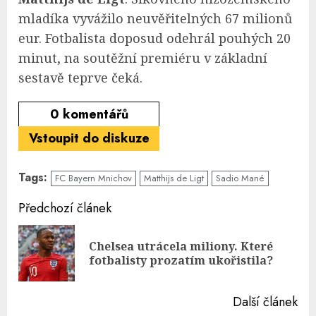
mladíka vyvážilo neuvěřitelných 67 milionů
eur. Fotbalista doposud odehrál pouhých 20
minut, na soutěžní premiéru v základní
sestavě teprve čeká.
0
komentářů
Vstoupit do diskuze
Tags:
FC Bayern Mnichov
Matthijs de Ligt
Sadio Mané
Continue
Předchozí článek
Reading
Chelsea utrácela miliony. Které
Pre
fotbalisty prozatím ukořistila?
pos
Další článek