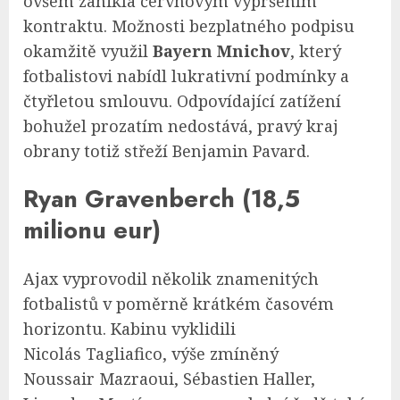
ovšem zanikla červnovým vypršením
kontraktu. Možnosti bezplatného podpisu
okamžitě využil
Bayern Mnichov
, který
fotbalistovi nabídl lukrativní podmínky a
čtyřletou smlouvu. Odpovídající zatížení
bohužel prozatím nedostává, pravý kraj
obrany totiž střeží Benjamin Pavard.
Ryan Gravenberch (18,5
milionu eur)
Ajax vyprovodil několik znamenitých
fotbalistů v poměrně krátkém časovém
horizontu. Kabinu vyklidili
Nicolás Tagliafico, výše zmíněný
Noussair Mazraoui, Sébastien Haller,