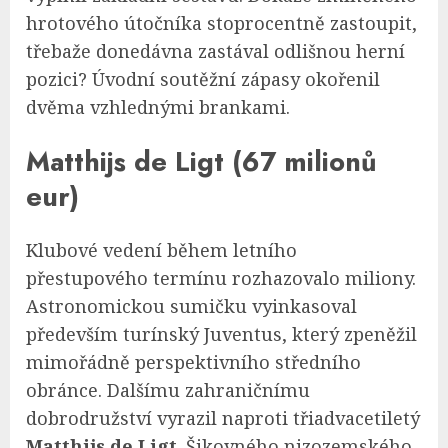
hrotového útočníka stoprocentně zastoupit,
třebaže donedávna zastával odlišnou herní
pozici? Úvodní soutěžní zápasy okořenil
dvěma vzhlednými brankami.
Matthijs de Ligt (67 milionů
eur)
Klubové vedení během letního
přestupového termínu rozhazovalo miliony.
Astronomickou sumičku vyinkasoval
především turínský Juventus, který zpeněžil
mimořádně perspektivního středního
obránce. Dalšímu zahraničnímu
dobrodružství vyrazil naproti třiadvacetiletý
Matthijs de Ligt
. Šikovného nizozemského