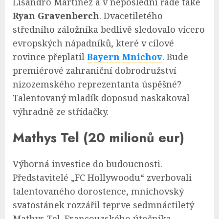
Lisandro Martínez a v neposlední řadě také
Ryan Gravenberch
. Dvacetiletého
středního záložníka bedlivě sledovalo vícero
evropských nápadníků, které v cílové
rovince přeplatil
Bayern Mnichov
. Bude
premiérové zahraniční dobrodružství
nizozemského reprezentanta úspěšné?
Talentovaný mladík doposud naskakoval
výhradně ze střídačky.
Mathys Tel (20 milionů eur)
Výborná investice do budoucnosti.
Představitelé „FC Hollywoodu“ zverbovali
talentovaného dorostence, mnichovský
svatostánek rozzářil teprve sedmnáctiletý
Mathys Tel. Francouzského útočníka