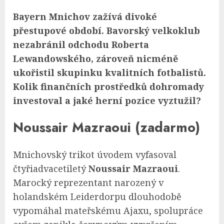
Bayern Mnichov zažívá divoké
přestupové období. Bavorský velkoklub
nezabránil odchodu Roberta
Lewandowského, zároveň nicméně
ukořistil skupinku kvalitních fotbalistů.
Kolik finančních prostředků dohromady
investoval a jaké herní pozice vyztužil?
Noussair Mazraoui (zadarmo)
Mnichovský trikot úvodem vyfasoval
čtyřiadvacetiletý
Noussair Mazraoui
.
Marocký reprezentant narozený v
holandském Leiderdorpu dlouhodobě
vypomáhal mateřskému Ajaxu, spolupráce