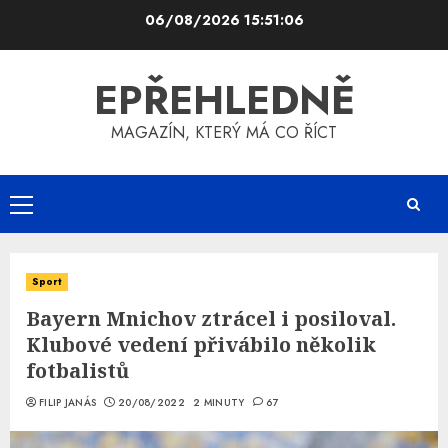
Skip
06/08/2026
15:51:07
to
content
EPŘEHLEDNĚ
MAGAZÍN, KTERÝ MÁ CO ŘÍCT
Primary
Menu
Sport
Bayern Mnichov ztrácel i posiloval.
Klubové vedení přivábilo několik
fotbalistů
FILIP JANÁS
20/08/2022
2 MINUTY
67