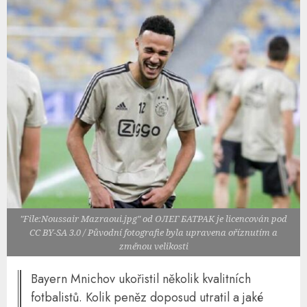
"File:Noussair Mazraoui.jpg" od ОЛЕГ БАТРАК je licencován pod
CC BY-SA 3.0 / Původní fotografie byla upravena oříznutím a
změnou velikosti
Bayern Mnichov ukořistil několik kvalitních
fotbalistů. Kolik peněz doposud utratil a jaké