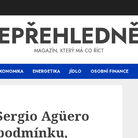
EPŘEHLEDN
MAGAZÍN, KTERÝ MÁ CO ŘÍCT
KONOMIKA
ENERGETIKA
JÍDLO
OSOBNÍ FINANCE
Sergio Agüero
 podmínku,