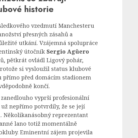
ubové historie
ledkového vzedmutí Manchesteru
nožství přesných zásahů a
ůležité utkání. Vzájemná spolupráce
gentinský útočník
Sergio Agüero
ů, pětkrát ovládl Ligový pohár,
rotože si vysloužil status klubové
chu přímo před domácím stadionem
avděpodobně končí.
i zanedlouho vyprší profesionální
už nepřímo potvrdily, že se její
á. Několikanásobný reprezentant
anné lano totiž momentálně
kokluby. Eminentní zájem projevila