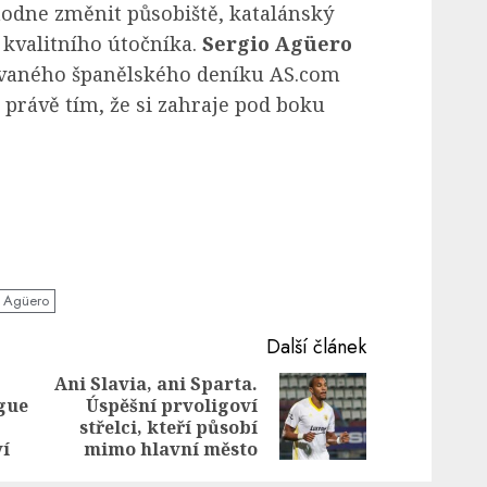
odne změnit působiště, katalánský
 kvalitního útočníka.
Sergio Agüero
ovaného španělského deníku AS.com
právě tím, že si zahraje pod boku
o Agüero
Další článek
Ani Slavia, ani Sparta.
gue
Úspěšní prvoligoví
Previous
Next
střelci, kteří působí
post:
post:
ví
mimo hlavní město