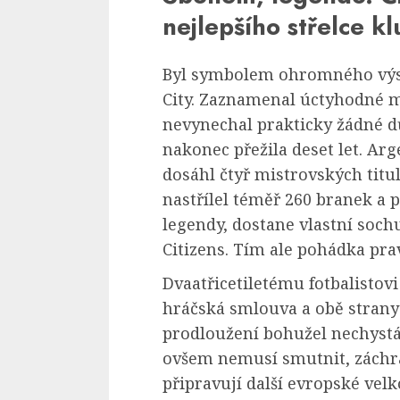
nejlepšího střelce kl
Byl symbolem ohromného výs
City. Zaznamenal úctyhodné m
nevynechal prakticky žádné d
nakonec přežila deset let. Ar
dosáhl čtyř mistrovských titul
nastřílel téměř 260 branek a p
legendy, dostane vlastní so
Citizens. Tím ale pohádka pr
Dvaatřicetiletému fotbalistov
hráčská smlouva a obě strany 
prodloužení bohužel nechyst
ovšem nemusí smutnit, záchr
připravují další evropské vel