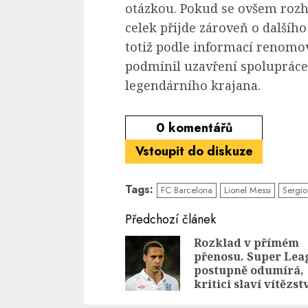
otázkou. Pokud se ovšem rozh
celek přijde zároveň o dalšího
totiž podle informací renom
podmínil uzavření spolupráce 
legendárního krajana.
0
komentářů
Vstoupit do diskuze
Tags:
FC Barcelona
Lionel Messi
Sergi
Continue
Předchozí článek
Reading
Rozklad v přímém
přenosu. Super Lea
postupně odumírá,
kritici slaví vítězst