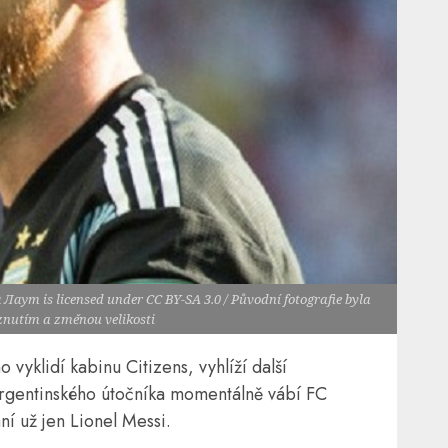
 Лаут is licensed under CC BY-SA 3.0 / Původní fotografie byla
znutím a změnou velikosti
vyklidí kabinu Citizens, vyhlíží další
rgentinského útočníka momentálně vábí FC
í už jen Lionel Messi.