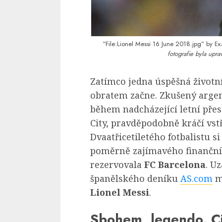
“File:Lionel Messi 16 June 2018.jpg”
by Ека
fotografie byla upra
Zatímco jedna úspěšná životn
obratem začne. Zkušený arge
během nadcházející letní pře
City, pravděpodobně kráčí vs
Dvaatřicetiletého fotbalistu 
poměrně zajímavého finančn
rezervovala
FC Barcelona
. U
španělského deníku
AS.com
m
Lionel Messi
.
Sbohem, legendo. Ci