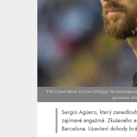
"File:Lionel Messi 16 June 2018.jpg" by Екатерина
upravena oří
Sergio Agüero, který zanedlouho 
zajímavé angažmá. Zkušeného a
Barcelona. Uzavření dohody brán