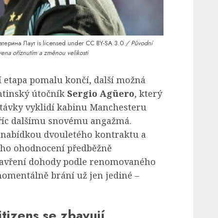
терина Лаут is licensed under
CC BY-SA 3.0
/ Původní
vena oříznutím a změnou velikosti
í etapa pomalu končí, další možná
ntinský útočník
Sergio Agüero
, který
stávky vyklidí kabinu Manchesteru
tříc dalšímu snovému angažmá.
si nabídkou dvouletého kontraktu a
ího ohodnocení předběžně
zavření dohody podle renomovaného
omentálně brání už jen jediné –
tizens se zbavují