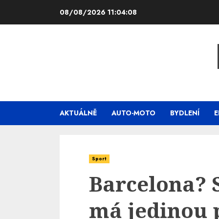
Skip
08/08/2026
11:04:09
to
content
AKTUÁLNĚ
AUTO-MOTO
BYDLENÍ
E
Sport
Barcelona? 
má jedinou