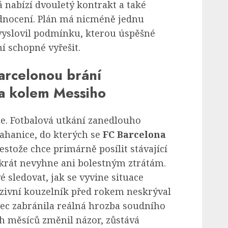
rá nabízí dvouletý kontrakt a také
dnocení. Plán má nicméně jednu
vyslovil podmínku, kterou úspěšné
í schopné vyřešit.
arcelonou brání
ota kolem Messiho
le. Fotbalová utkání zanedlouho
tahanice, do kterých se
FC Barcelona
estože chce primárně posílit stávající
krát nevyhne ani bolestným ztrátám.
 sledovat, jak se vyvine situace
nzivní kouzelník před rokem neskrýval
ec zabránila reálná hrozba soudního
h měsíců změnil názor, zůstává