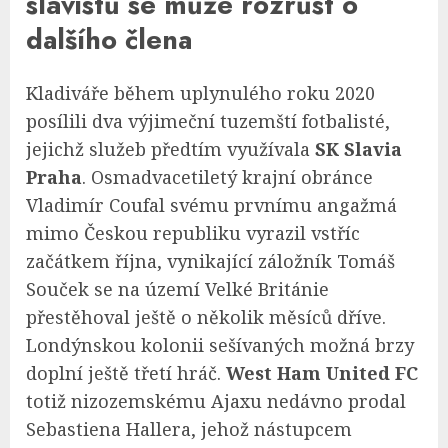
slávistů se může rozrůst o
dalšího člena
Kladiváře během uplynulého roku 2020
posílili dva výjimeční tuzemští fotbalisté,
jejichž služeb předtím využívala
SK Slavia
Praha
. Osmadvacetiletý krajní obránce
Vladimír Coufal svému prvnímu angažmá
mimo Českou republiku vyrazil vstříc
začátkem října, vynikající záložník Tomáš
Souček se na území Velké Británie
přestěhoval ještě o několik měsíců dříve.
Londýnskou kolonii sešívaných možná brzy
doplní ještě třetí hráč.
West Ham United FC
totiž nizozemskému Ajaxu nedávno prodal
Sebastiena Hallera, jehož nástupcem