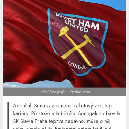
Zdroj fotografie: Pixabay.com
Abdallah Sima zaznamenal raketový vzestup
kariéry. Přestože mladičkého Senegalce objevila
SK Slavia Praha teprve nedávno, může o něj