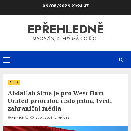
Skip
06/08/2026
21:24:37
to
content
EPŘEHLEDNĚ
MAGAZÍN, KTERÝ MÁ CO ŘÍCT
Primary
Menu
Sport
Abdallah Sima je pro West Ham
United prioritou číslo jedna, tvrdí
zahraniční média
FILIP JANÁS
12/01/2021
2 MINUTY