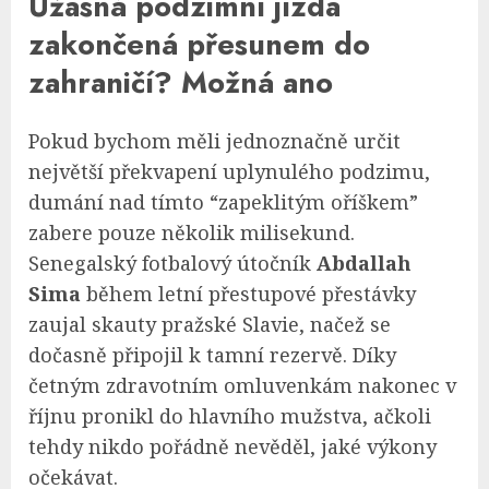
Úžasná podzimní jízda
zakončená přesunem do
zahraničí? Možná ano
Pokud bychom měli jednoznačně určit
největší překvapení uplynulého podzimu,
dumání nad tímto “zapeklitým oříškem”
zabere pouze několik milisekund.
Senegalský fotbalový útočník
Abdallah
Sima
během letní přestupové přestávky
zaujal skauty pražské Slavie, načež se
dočasně připojil k tamní rezervě. Díky
četným zdravotním omluvenkám nakonec v
říjnu pronikl do hlavního mužstva, ačkoli
tehdy nikdo pořádně nevěděl, jaké výkony
očekávat.