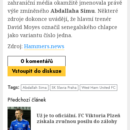
zahraniční média okamžitě jmenovala právě
výše zmíněného
Abdallaha Simu
. Některé
zdroje dokonce uvádějí, že hlavní trenér
David Moyes označil senegalského chlapce
jako variantu číslo jedna.
Zdroj:
Hammers.news
0
komentářů
Vstoupit do diskuze
Tags:
Abdallah Sima
SK Slavia Praha
West Ham United FC
Continue
Předchozí článek
Reading
Už je to oficiální. FC Viktoria Plzeň
Pre
získala zvučnou posilu do zálohy
pos