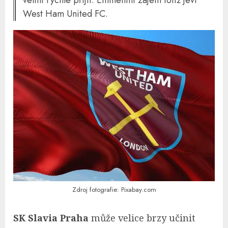
velmi rychle přijít. Eminentní zájem totiž jeví
West Ham United FC.
Zdroj fotografie: Pixabay.com
SK Slavia Praha
může velice brzy učinit