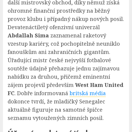
další mistrovský obchod, díky němuž získá
ohromné finanční prostředky na běžný
provoz klubu i případný nákup nových posil.
Devatenáctiletý ofenzivní univerzál
Abdallah Sima
zaznamenal raketový
vzestup kariéry, což pochopitelně neuniklo
fanouškům ani zahraničních gigantům.
Úřadující mistr české nejvyšší fotbalové
soutěže údajně přehazuje jednu zajímavou
nabídku za druhou, přičemž eminentní
zájem projevil především
West Ham United
FC
. Dobře informovaná
britská média
dokonce tvrdí, že mladičký Senegalec
aktuálně figuruje na samotné špičce
seznamu vytoužených zimních posil.