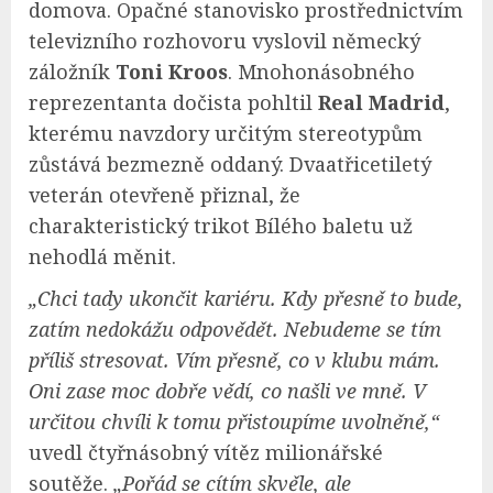
domova. Opačné stanovisko prostřednictvím
televizního rozhovoru vyslovil německý
záložník
Toni Kroos
. Mnohonásobného
reprezentanta dočista pohltil
Real Madrid
,
kterému navzdory určitým stereotypům
zůstává bezmezně oddaný. Dvaatřicetiletý
veterán otevřeně přiznal, že
charakteristický trikot Bílého baletu už
nehodlá měnit.
„Chci tady ukončit kariéru. Kdy přesně to bude,
zatím nedokážu odpovědět. Nebudeme se tím
příliš stresovat. Vím přesně, co v klubu mám.
Oni zase moc dobře vědí, co našli ve mně. V
určitou chvíli k tomu přistoupíme uvolněně,“
uvedl čtyřnásobný vítěz milionářské
soutěže.
„Pořád se cítím skvěle, ale