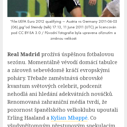
“File:UEFA Euro 2012 qualifying – Austria vs Germany 2011-06-03
(06).jpg”
od
Steindy (talk) 17:13, 11 June 2011 (UTC)
je licencován
pod
CC BY-SA 3.0
/ Původní fotografie byla upravena oříznutím a
změnou velikosti
Real Madrid
prožívá úspěšnou fotbalovou
sezónu. Momentálně vévodí domácí tabulce
a zároveň sebevědomě kráčí evropskými
poháry. Třebaže zaměstnává obrovské
kvantum světových celebrit, podcenit
nehodlá ani hledání adekvátních nováčků.
Renomovaná zahraniční média tvrdí, že
pozornost španělského velkoklubu upoutali
Erling Haaland a
Kylian Mbappé
. Co
všudypřítomným přestupovým spekulacím