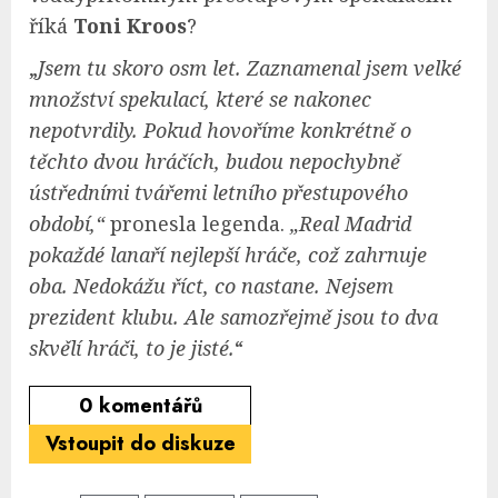
říká
Toni Kroos
?
„
Jsem tu skoro osm let. Zaznamenal jsem velké
množství spekulací, které se nakonec
nepotvrdily. Pokud hovoříme konkrétně o
těchto dvou hráčích, budou nepochybně
ústředními tvářemi letního přestupového
období,“
pronesla legenda.
„Real Madrid
pokaždé lanaří nejlepší hráče, což zahrnuje
oba. Nedokážu říct, co nastane. Nejsem
prezident klubu. Ale samozřejmě jsou to dva
skvělí hráči, to je jisté.
“
0
komentářů
Vstoupit do diskuze