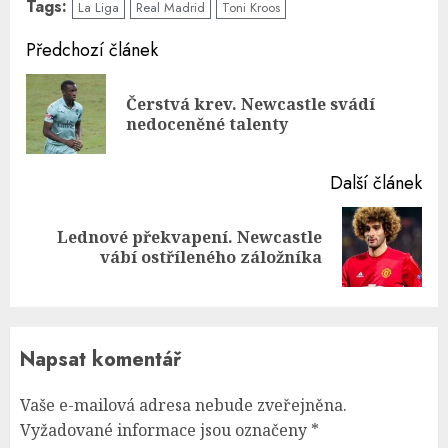
Tags:
La Liga
Real Madrid
Toni Kroos
Continue
Předchozí článek
Reading
Čerstvá krev. Newcastle svádí
Pre
nedoceněné talenty
pos
Další článek
Lednové překvapení. Newcastle
Next
vábí ostříleného záložníka
post:
Napsat komentář
Vaše e-mailová adresa nebude zveřejněna.
Vyžadované informace jsou označeny
*