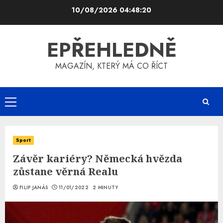
Skip
10/08/2026
04:48:20
to
content
EPŘEHLEDNĚ
MAGAZÍN, KTERÝ MÁ CO ŘÍCT
Primary
Menu
Sport
Závěr kariéry? Německá hvězda
zůstane věrná Realu
FILIP JANÁS
11/01/2022
2 MINUTY