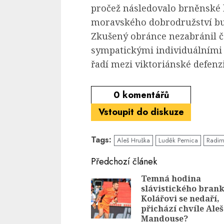
pročež následovalo brněnské
moravského dobrodružství bud
Zkušený obránce nezabránil č
sympatickými individuálními 
řadí mezi viktoriánské defenzi
0
komentářů
Vstoupit do diskuze
Tags:
Aleš Hruška
Luděk Pernica
Radim
Continue
Předchozí článek
Reading
Temná hodina
slávistického brank
Kolářovi se nedaří,
přichází chvíle Aleš
Mandouse?