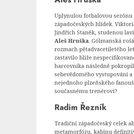
Uplynulou fotbalovou sezónu 
západočeských hlídek. Viktor
Jindřich Staněk, studenou lav
Aleš Hruška
. Gólmanská roš
rozmach pětadvacetiletého l
zastavilo blíže nespecifikova
harcovníka následně pokropil
sebevědomého vystupování a 
nejednoho plzeňského fanouš
současnému trenérovi?
Radim Řezník
Tradiční západočeský celek a
metamorfózu, kabinu definitiv