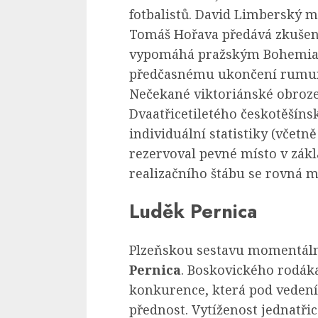
fotbalistů. David Limberský 
Tomáš Hořava předává zkušeno
vypomáhá pražským Bohemians
předčasnému ukončení rumun
Nečekané viktoriánské obroz
Dvaatřicetiletého českotěšín
individuální statistiky (včetn
rezervoval pevné místo v zák
realizačního štábu se rovná 
Luděk Pernica
Plzeňskou sestavu momentálně
Pernica
. Boskovického rodák
konkurence, která pod veden
přednost. Vytíženost jednatřic