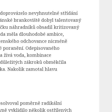
doprovázelo nevyhnutelné střídání
iánské brankoviště dobyl talentovaný
ičku náhradníků obsadil kritizovaný
áda měla dlouhodobé ambice,
etenského odchovance nicméně
né poranění. Odepisovaného
a živá voda, kombinace
důležitých zákroků obměkčila
ka. Nakolik zamotal hlavu
bsolvoval poměrně radikální
ně vyklidilo několik ostřílených