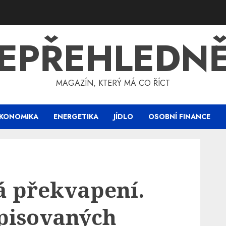
EPŘEHLEDN
MAGAZÍN, KTERÝ MÁ CO ŘÍCT
KONOMIKA
ENERGETIKA
JÍDLO
OSOBNÍ FINANCE
 překvapení.
pisovaných