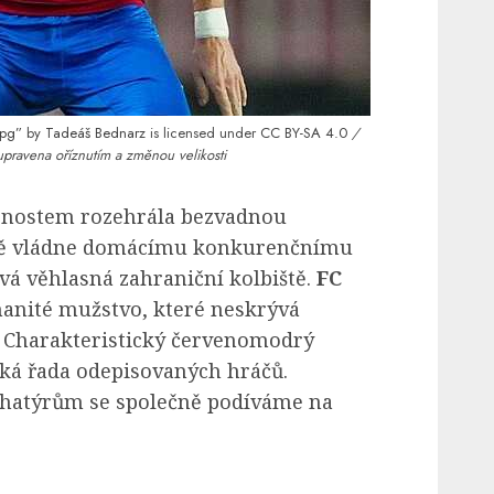
jpg”
by
Tadeáš Bednarz
is licensed under
CC BY-SA 4.0
/
upravena oříznutím a změnou velikosti
nostem rozehrála bezvadnou
eně vládne domácímu konkurenčnímu
vá věhlasná zahraniční kolbiště.
FC
manité mužstvo, které neskrývá
. Charakteristický červenomodrý
éká řada odepisovaných hráčů.
atýrům se společně podíváme na