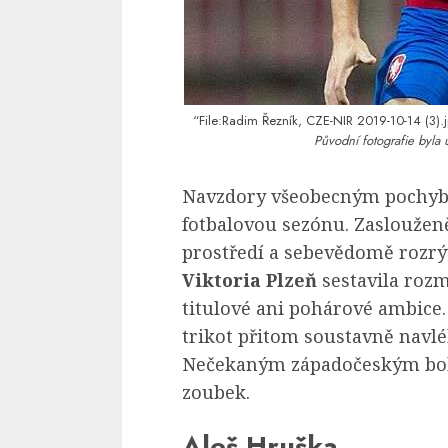
“File:Radim Řezník, CZE-NIR 2019-10-14 (3).
Původní fotografie byla 
Navzdory všeobecným pochyb
fotbalovou sezónu. Zaslouž
prostředí a sebevědomě rozrý
Viktoria Plzeň
sestavila roz
titulové ani pohárové ambice
trikot přitom soustavně navl
Nečekaným západočeským boh
zoubek.
Aleš Hruška