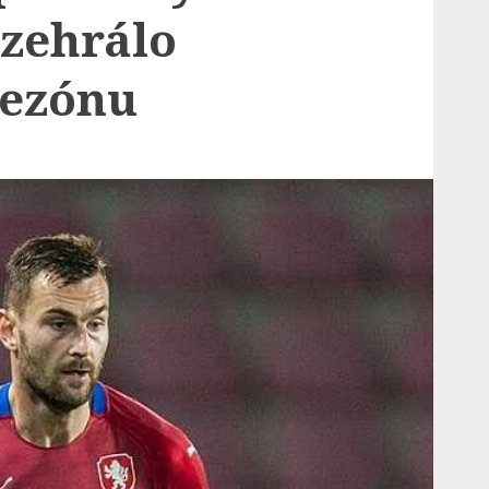
ozehrálo
sezónu