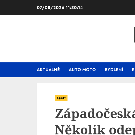
Skip
07/08/2026
11:30:15
to
content
AKTUÁLNĚ
AUTO-MOTO
BYDLENÍ
E
Sport
Západočeská
Několik ode