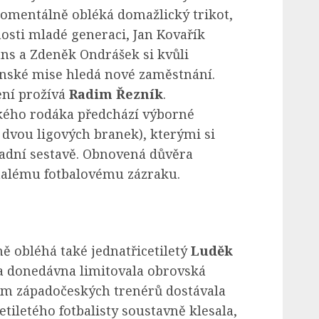
momentálně obléká domažlický trikot,
sti mladé generaci, Jan Kovařík
 a Zdeněk Ondrášek si kvůli
ské mise hledá nové zaměstnání.
ení prožívá
Radim Řezník
.
ského rodáka předchází výborné
ě dvou ligových branek), kterými si
ladní sestavě. Obnovená důvěra
malému fotbalovému zázraku.
 obléhá také jednatřicetiletý
Luděk
a donedávna limitovala obrovská
ím západočeských trenérů dostávala
etiletého fotbalisty soustavně klesala,