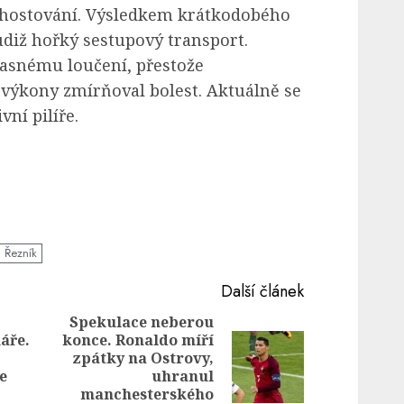
 hostování. Výsledkem krátkodobého
iž hořký sestupový transport.
asnému loučení, přestože
výkony zmírňoval bolest. Aktuálně se
vní pilíře.
 Řezník
Další článek
Spekulace neberou
áře.
konce. Ronaldo míří
Previous
zpátky na Ostrovy,
Next
post:
e
uhranul
post:
manchesterského