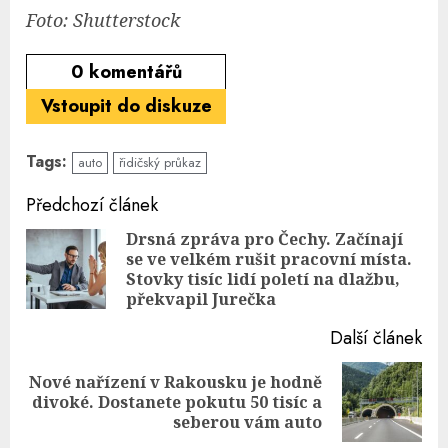
Foto: Shutterstock
0
komentářů
Vstoupit do diskuze
Tags:
auto
řidičský průkaz
Continue
Předchozí článek
Reading
Drsná zpráva pro Čechy. Začínají
se ve velkém rušit pracovní místa.
Pre
Stovky tisíc lidí poletí na dlažbu,
pos
překvapil Jurečka
Další článek
Nové nařízení v Rakousku je hodně
Next
divoké. Dostanete pokutu 50 tisíc a
post:
seberou vám auto