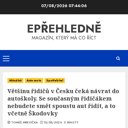
Skip
07/08/2026
07:44:06
to
content
EPŘEHLEDNĚ
MAGAZÍN, KTERÝ MÁ CO ŘÍCT
Primary
Menu
Aktuálně
Auto-moto
Spotřebitel
Většinu řidičů v Česku čeká návrat do
autoškoly. Se současným řidičákem
nebudete smět spoustu aut řídit, a to
včetně Škodovky
TOMÁŠ MRKVIČKA
15/08/2024
3 MINUTY