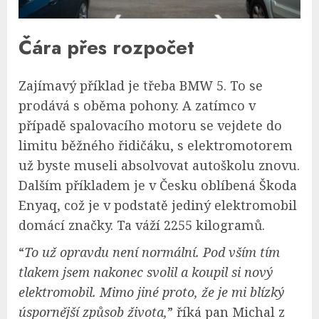
Čára přes rozpočet
Zajímavý příklad je třeba BMW 5. To se
prodává s oběma pohony. A zatímco v
případě spalovacího motoru se vejdete do
limitu běžného řidičáku, s elektromotorem
už byste museli absolvovat autoškolu znovu.
Dalším příkladem je v Česku oblíbená Škoda
Enyaq, což je v podstatě jediný elektromobil
domácí značky. Ta váží 2255 kilogramů.
“
To už opravdu není normální. Pod vším tím
tlakem jsem nakonec svolil a koupil si nový
elektromobil. Mimo jiné proto, že je mi blízký
úspornější způsob života,
” říká pan Michal z