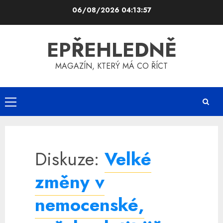
Skip
06/08/2026
04:13:57
to
content
EPŘEHLEDNĚ
MAGAZÍN, KTERÝ MÁ CO ŘÍCT
Primary
Menu
Diskuze:
Velké
změny v
nemocenské,