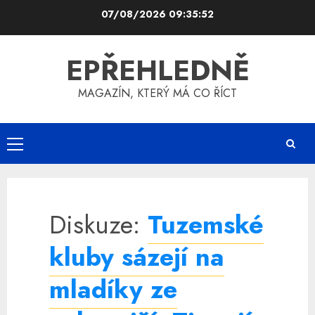
Skip
07/08/2026
09:35:52
to
content
EPŘEHLEDNĚ
MAGAZÍN, KTERÝ MÁ CO ŘÍCT
Primary
Menu
Diskuze:
Tuzemské
kluby sázejí na
mladíky ze