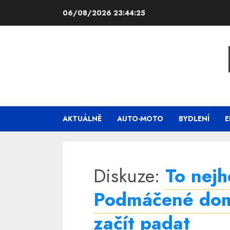
Skip
06/08/2026
23:44:26
to
content
AKTUÁLNĚ
AUTO-MOTO
BYDLENÍ
E
Diskuze:
To nejh
Podmáčené dom
začít padat