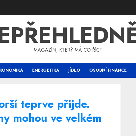
EPŘEHLEDN
MAGAZÍN, KTERÝ MÁ CO ŘÍCT
KONOMIKA
ENERGETIKA
JÍDLO
OSOBNÍ FINANCE
orší teprve přijde.
y mohou ve velkém