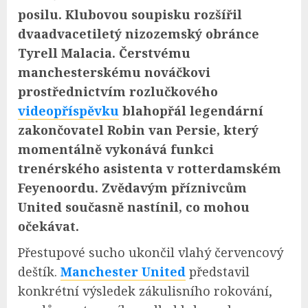
posilu. Klubovou soupisku rozšířil
dvaadvacetiletý nizozemský obránce
Tyrell Malacia. Čerstvému
manchesterskému nováčkovi
prostřednictvím rozlučkového
videopříspěvku
blahopřál legendární
zakončovatel Robin van Persie, který
momentálně vykonává funkci
trenérského asistenta v rotterdamském
Feyenoordu. Zvědavým příznivcům
United současně nastínil, co mohou
očekávat.
Přestupové sucho ukončil vlahý červencový
deštík.
Manchester United
představil
konkrétní výsledek zákulisního rokování,