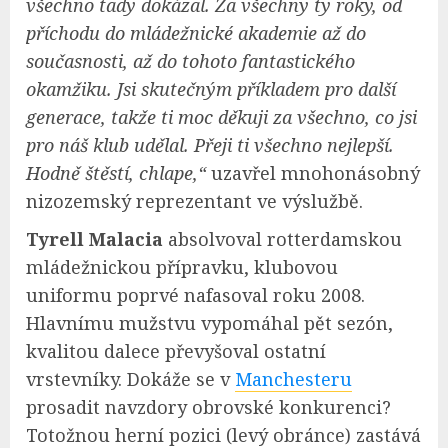
všechno tady dokázal. Za všechny ty roky, od
příchodu do mládežnické akademie až do
současnosti, až do tohoto fantastického
okamžiku. Jsi skutečným příkladem pro další
generace, takže ti moc děkuji za všechno, co jsi
pro náš klub udělal. Přeji ti všechno nejlepší.
Hodně štěstí, chlape,“
uzavřel mnohonásobný
nizozemský reprezentant ve výslužbě.
Tyrell Malacia
absolvoval rotterdamskou
mládežnickou přípravku, klubovou
uniformu poprvé nafasoval roku 2008.
Hlavnímu mužstvu vypomáhal pět sezón,
kvalitou dalece převyšoval ostatní
vrstevníky. Dokáže se v
Manchesteru
prosadit navzdory obrovské konkurenci?
Totožnou herní pozici (levý obránce) zastává