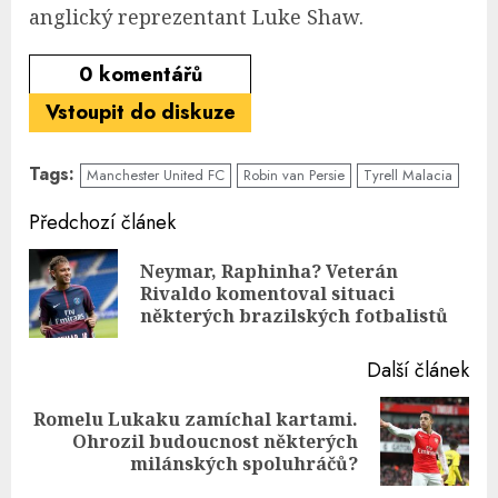
anglický reprezentant Luke Shaw.
0
komentářů
Vstoupit do diskuze
Tags:
Manchester United FC
Robin van Persie
Tyrell Malacia
Continue
Předchozí článek
Reading
Neymar, Raphinha? Veterán
Pre
Rivaldo komentoval situaci
pos
některých brazilských fotbalistů
Další článek
Romelu Lukaku zamíchal kartami.
Next
Ohrozil budoucnost některých
post:
milánských spoluhráčů?