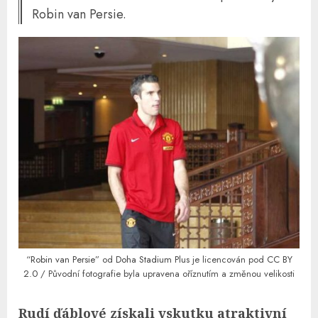
Robin van Persie.
“
Robin van Persie
” od
Doha Stadium Plus
je licencován pod
CC BY
2.0
/ Původní fotografie byla upravena oříznutím a změnou velikosti
Rudí ďáblové získali vskutku atraktivní