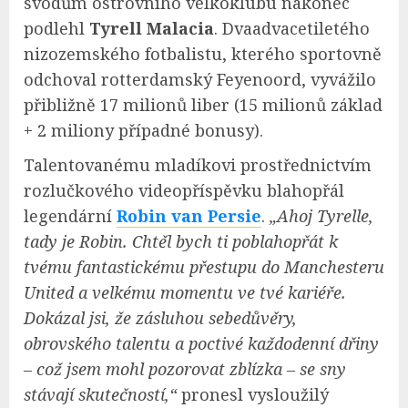
svodům ostrovního velkoklubu nakonec
podlehl
Tyrell Malacia
. Dvaadvacetiletého
nizozemského fotbalistu, kterého sportovně
odchoval rotterdamský Feyenoord, vyvážilo
přibližně 17 milionů liber (15 milionů základ
+ 2 miliony případné bonusy).
Talentovanému mladíkovi prostřednictvím
rozlučkového videopříspěvku blahopřál
legendární
Robin van Persie
.
„Ahoj Tyrelle,
tady je Robin. Chtěl bych ti poblahopřát k
tvému fantastickému přestupu do Manchesteru
United a velkému momentu ve tvé kariéře.
Dokázal jsi, že zásluhou sebedůvěry,
obrovského talentu a poctivé každodenní dřiny
– což jsem mohl pozorovat zblízka – se sny
stávají skutečností,“
pronesl vysloužilý