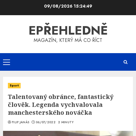
Skip
09/08/2026
15:24:50
to
content
EPŘEHLEDNĚ
MAGAZÍN, KTERÝ MÁ CO ŘÍCT
Primary
Menu
Sport
Talentovaný obránce, fantastický
člověk. Legenda vychvalovala
manchesterského nováčka
FILIP JANÁS
06/07/2022
2 MINUTY