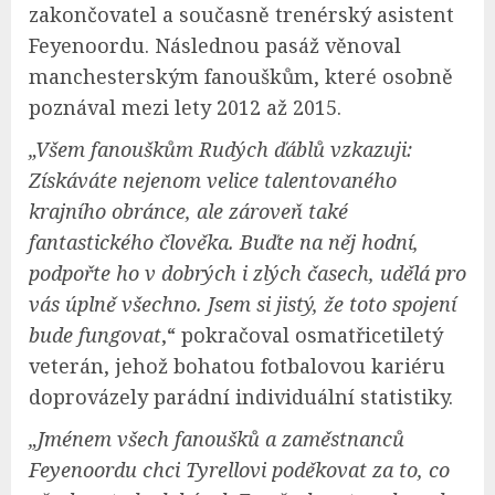
zakončovatel a současně trenérský asistent
Feyenoordu. Následnou pasáž věnoval
manchesterským fanouškům, které osobně
poznával mezi lety 2012 až 2015.
„Všem fanouškům Rudých ďáblů vzkazuji:
Získáváte nejenom velice talentovaného
krajního obránce, ale zároveň také
fantastického člověka. Buďte na něj hodní,
podpořte ho v dobrých i zlých časech, udělá pro
vás úplně všechno. Jsem si jistý, že toto spojení
bude fungovat
,“ pokračoval osmatřicetiletý
veterán, jehož bohatou fotbalovou kariéru
doprovázely parádní individuální statistiky.
„Jménem všech fanoušků a zaměstnanců
Feyenoordu chci Tyrellovi poděkovat za to, co