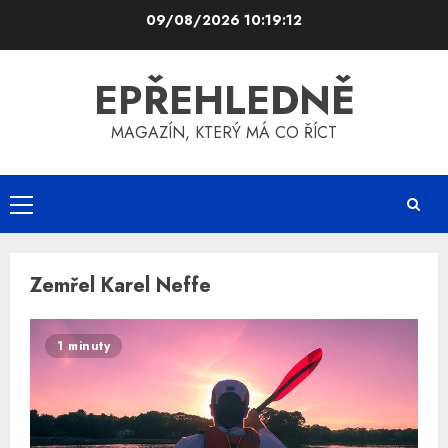
Skip
09/08/2026
10:19:13
to
content
EPŘEHLEDNĚ
MAGAZÍN, KTERÝ MÁ CO ŘÍCT
Primary
Menu
Zemřel Karel Neffe
1 minuty