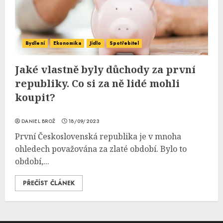
Bydlení
Ekonomika
Jídlo
Spotřebitel
Jaké vlastně byly důchody za první
republiky. Co si za ně lidé mohli
koupit?
DANIEL BROŽ
18/09/2023
První Československá republika je v mnoha
ohledech považována za zlaté období. Bylo to
období,...
PŘEČÍST ČLÁNEK