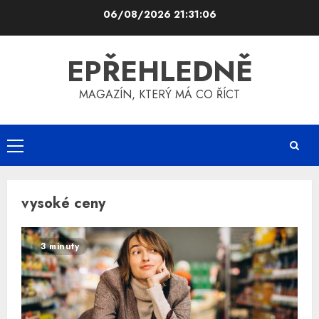
Skip
06/08/2026
21:31:06
to
content
EPŘEHLEDNĚ
MAGAZÍN, KTERÝ MÁ CO ŘÍCT
Primary
Menu
vysoké ceny
3 minuty