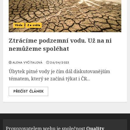
Věda
Ze světa
Ztrácíme podzemní vodu. Už na ni
nemůžeme spoléhat
ALENA VYČÍTALOVÁ
26/04/2023
Úbytek pitné vody je čím dál diskutovanějším
tématem, který se začíná týkat i ČR...
PŘEČÍST ČLÁNEK
Provozovatelem webu je společnost
Quality