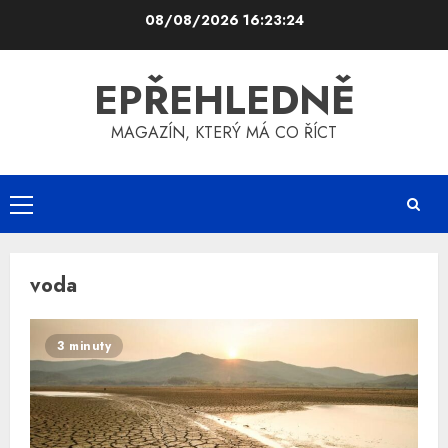
Skip
08/08/2026
16:23:24
to
content
EPŘEHLEDNĚ
MAGAZÍN, KTERÝ MÁ CO ŘÍCT
Primary
Menu
voda
3 minuty