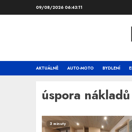
Skip
09/08/2026
06:43:11
to
content
AKTUÁLNĚ
AUTO-MOTO
BYDLENÍ
E
úspora nákladů
3 minuty