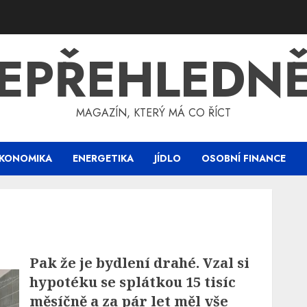
EPŘEHLEDN
MAGAZÍN, KTERÝ MÁ CO ŘÍCT
KONOMIKA
ENERGETIKA
JÍDLO
OSOBNÍ FINANCE
Pak že je bydlení drahé. Vzal si
hypotéku se splátkou 15 tisíc
měsíčně a za pár let měl vše