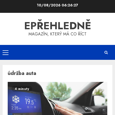
Skip
10/08/2026
06:26:27
to
content
EPŘEHLEDNĚ
MAGAZÍN, KTERÝ MÁ CO ŘÍCT
Primary
Menu
údržba auta
4 minuty