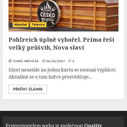
Aktuálně
Televize
Pohlreich úplně vyhořel. Prima řeší
velký průšvih, Nova slaví
TOMÁŠ MRKVIČKA
04/04/2024
6
Sázet neustále na jednu kartu se nemusí vyplácet.
Aktuálně se o tom hořce přesvědčuje...
PŘEČÍST ČLÁNEK
Provozovatelem webu je společnost
Quality