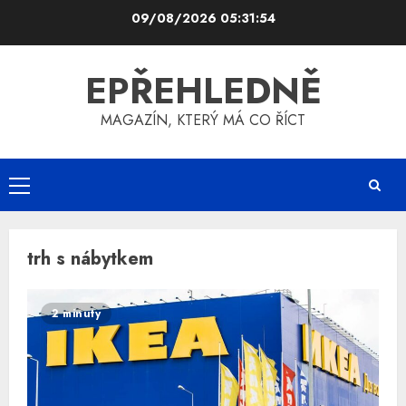
Skip
09/08/2026
05:31:54
to
content
EPŘEHLEDNĚ
MAGAZÍN, KTERÝ MÁ CO ŘÍCT
Primary
Menu
trh s nábytkem
2 minuty