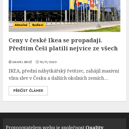
Aktuálně
Bydlení
Ceny v české Ikea se propadají.
Předtím Češi platili nejvíce ze všech
DANIEL BROŽ
18/11/2023
IKEA, přední nábytkářský řetězec, zahájil masivní
vlnu slev v Česku a dalších okolních zemích....
PŘEČÍST ČLÁNEK
Provozovatelem webu je společnost
Quality