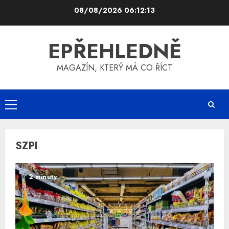
Skip
08/08/2026
06:12:14
to
content
EPŘEHLEDNĚ
MAGAZÍN, KTERÝ MÁ CO ŘÍCT
Primary
Menu
SZPI
2 minuty