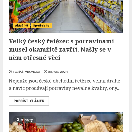
Aktuálně
Spotřebitel
Velký český řetězec s potravinami
musel okamžitě zavřít. Našly se v
něm otřesné věci
TOMÁŠ MRKVIČKA
22/08/2024
Nejenže jsou české obchodní řetězce velmi drahé
a navíc prodávají potraviny nevalné kvality, ony...
PŘEČÍST ČLÁNEK
2 minuty