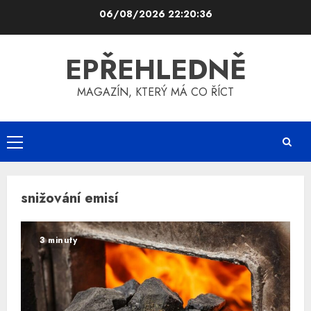
Skip
06/08/2026
22:20:36
to
content
EPŘEHLEDNĚ
MAGAZÍN, KTERÝ MÁ CO ŘÍCT
Primary
Menu
snižování emisí
3 minuty