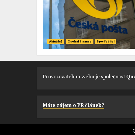
Aktuálně
Osobní finance
Spotřebitel
Provozovatelem webu je společnost
Qua
Máte zájem o PR článek?
C