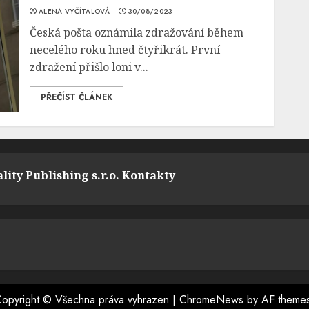
ALENA VYČÍTALOVÁ
30/08/2023
Česká pošta oznámila zdražování během
necelého roku hned čtyřikrát. První
zdražení přišlo loni v...
PŘEČÍST ČLÁNEK
lity Publishing s.r.o.
Kontakty
opyright © Všechna práva vyhrazen
|
ChromeNews
by AF theme