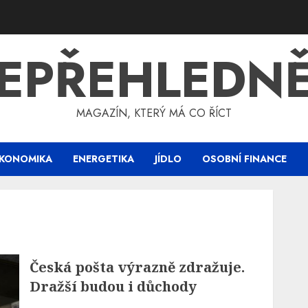
EPŘEHLEDN
MAGAZÍN, KTERÝ MÁ CO ŘÍCT
KONOMIKA
ENERGETIKA
JÍDLO
OSOBNÍ FINANCE
Česká pošta výrazně zdražuje.
Dražší budou i důchody