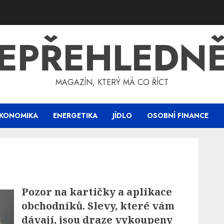
EPŘEHLEDN
MAGAZÍN, KTERÝ MÁ CO ŘÍCT
KONOMIKA
ENERGETIKA
JÍDLO
OSOBNÍ FINANCE
Pozor na kartičky a aplikace
obchodníků. Slevy, které vám
dávají, jsou draze vykoupeny