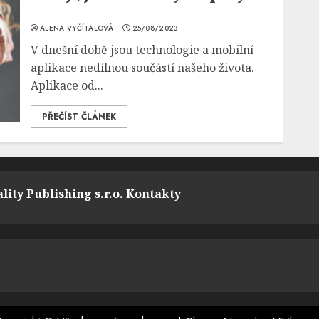
ALENA VYČÍTALOVÁ
25/08/2023
V dnešní době jsou technologie a mobilní
aplikace nedílnou součástí našeho života.
Aplikace od...
PŘEČÍST ČLÁNEK
lity Publishing s.r.o.
Kontakty