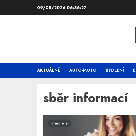
Skip
09/08/2026
06:36:28
to
content
AKTUÁLNĚ
AUTO-MOTO
BYDLENÍ
E
sběr informací
3 minuty