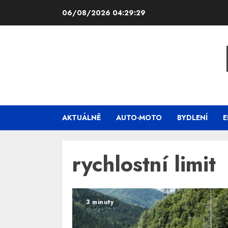
Skip
06/08/2026
04:29:29
to
content
AKTUÁLNĚ
AUTO-MOTO
BYDLENÍ
E
rychlostní limit
3 minuty