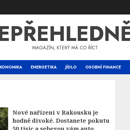
EPŘEHLEDN
MAGAZÍN, KTERÝ MÁ CO ŘÍCT
KONOMIKA
ENERGETIKA
JÍDLO
OSOBNÍ FINANCE
Nové nařízení v Rakousku je
hodně divoké. Dostanete pokutu
50 tisíc a seberou vám auto