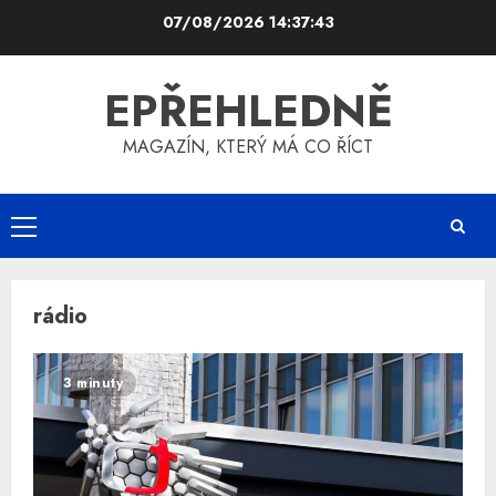
Skip
07/08/2026
14:37:44
to
content
EPŘEHLEDNĚ
MAGAZÍN, KTERÝ MÁ CO ŘÍCT
Primary
Menu
rádio
3 minuty