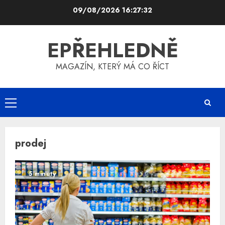
Skip
09/08/2026
16:27:33
to
content
EPŘEHLEDNĚ
MAGAZÍN, KTERÝ MÁ CO ŘÍCT
Primary
Menu
prodej
5 minuty