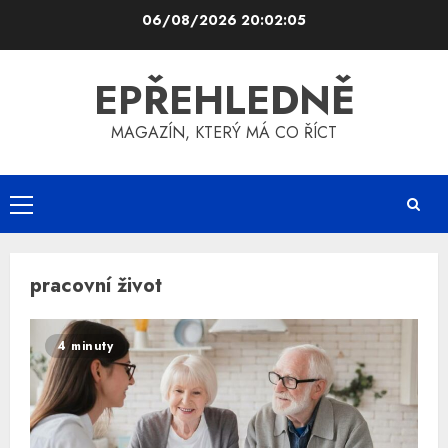
Skip
06/08/2026
20:02:05
to
content
EPŘEHLEDNĚ
MAGAZÍN, KTERÝ MÁ CO ŘÍCT
Primary
Menu
pracovní život
4 minuty