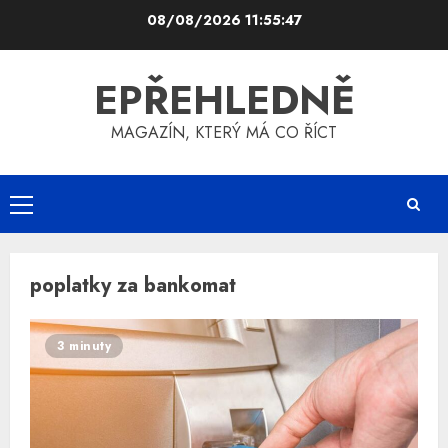
Skip
08/08/2026
11:55:47
to
content
EPŘEHLEDNĚ
MAGAZÍN, KTERÝ MÁ CO ŘÍCT
Primary
Menu
poplatky za bankomat
3 minuty