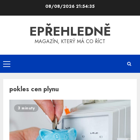
Skip
08/08/2026
21:54:35
to
content
EPŘEHLEDNĚ
MAGAZÍN, KTERÝ MÁ CO ŘÍCT
Primary
Menu
pokles cen plynu
3 minuty