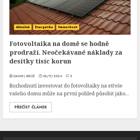
Aktuálně
Energetika
Nemovitosti
Fotovoltaika na domě se hodně
prodraží. Neočekávané náklady za
desítky tisíc korun
DANIEL BROŽ
05/11/2024
3
Rozhodnutí investovat do fotovoltaiky na střeše
vašeho domu může na první pohled působit jako...
PŘEČÍST ČLÁNEK