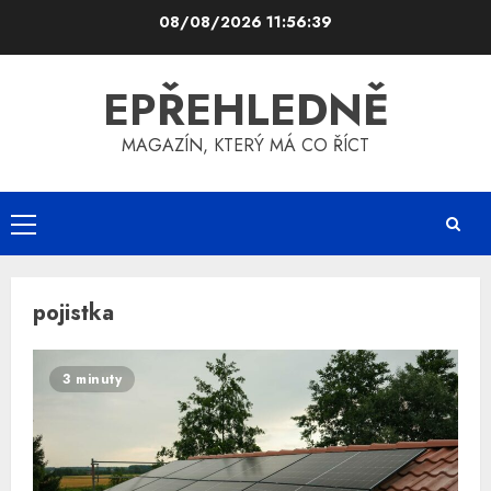
Skip
08/08/2026
11:56:40
to
content
EPŘEHLEDNĚ
MAGAZÍN, KTERÝ MÁ CO ŘÍCT
Primary
Menu
pojistka
3 minuty