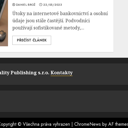
DANIEL BROŽ
22/05/2023
Útoky na internetové bankovnictví a osobní
údaje jsou stále častější. Podvodníci
používají sofistikované metody,...
PŘEČÍST ČLÁNEK
lity Publishing s.r.o.
Kontakty
opyright © Všechna práva vyhrazen
|
ChromeNews
by AF theme