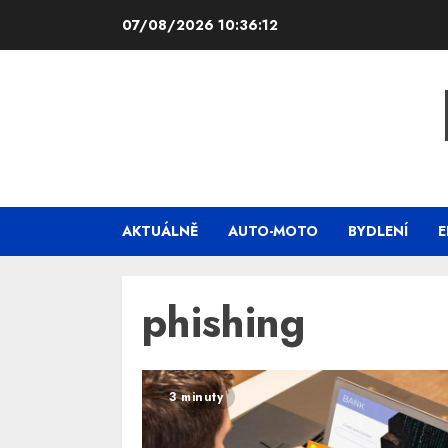
Skip
07/08/2026
10:36:12
to
content
AKTUÁLNĚ
AUTO-MOTO
BYDLENÍ
E
phishing
3 minuty