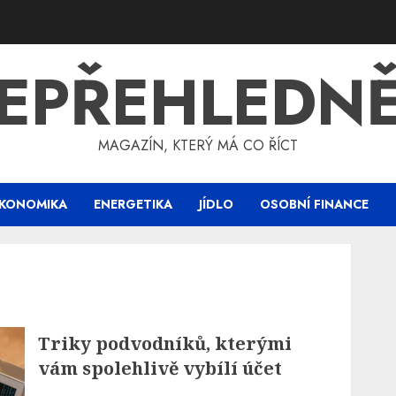
EPŘEHLEDN
MAGAZÍN, KTERÝ MÁ CO ŘÍCT
KONOMIKA
ENERGETIKA
JÍDLO
OSOBNÍ FINANCE
Triky podvodníků, kterými
vám spolehlivě vybílí účet