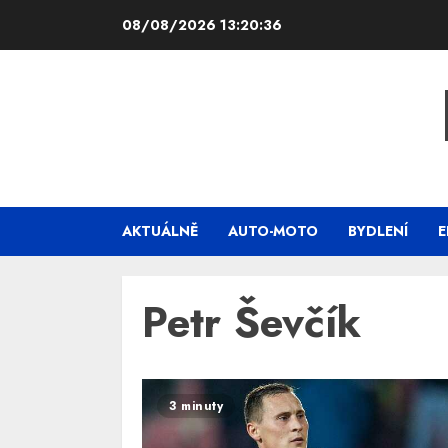
Skip
08/08/2026
13:20:36
to
content
AKTUÁLNĚ
AUTO-MOTO
BYDLENÍ
E
Petr Ševčík
3 minuty