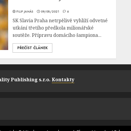
FILIP JANÁS
09/08/2021
6
SK Slavia Praha netrpělivě vyhlíží odvetné
utkání třetího předkola milionářské
soutěže. Přípravu domácího šampiona...
PŘEČÍST ČLÁNEK
lity Publishing s.r.o.
Kontakty