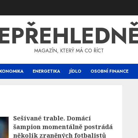
EPŘEHLEDN
MAGAZÍN, KTERÝ MÁ CO ŘÍCT
KONOMIKA
ENERGETIKA
JÍDLO
OSOBNÍ FINANCE
Sešívané trable. Domácí
šampion momentálně postrádá
několik zraněných fotbalistů