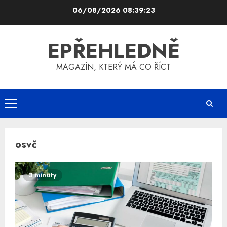
Skip
06/08/2026
08:39:23
to
content
EPŘEHLEDNĚ
MAGAZÍN, KTERÝ MÁ CO ŘÍCT
Primary
Menu
osvč
3 minuty