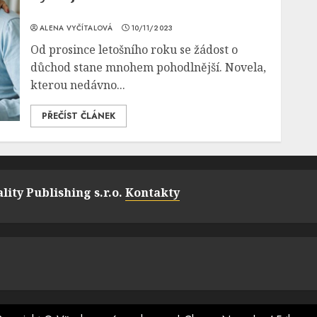
ALENA VYČÍTALOVÁ
10/11/2023
Od prosince letošního roku se žádost o
důchod stane mnohem pohodlnější. Novela,
kterou nedávno...
PŘEČÍST ČLÁNEK
lity Publishing s.r.o.
Kontakty