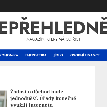
EPŘEHLEDN
MAGAZÍN, KTERÝ MÁ CO ŘÍCT
KONOMIKA
ENERGETIKA
JÍDLO
OSOBNÍ FINANCE
Žádost o důchod bude
jednodušší. Úřady konečně
využijí internetu