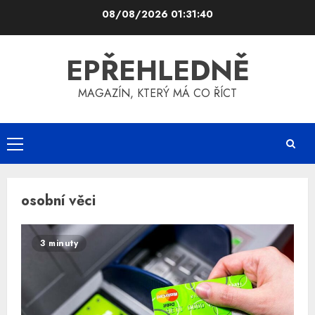
Skip
08/08/2026
01:31:40
to
content
EPŘEHLEDNĚ
MAGAZÍN, KTERÝ MÁ CO ŘÍCT
Primary
Menu
osobní věci
3 minuty