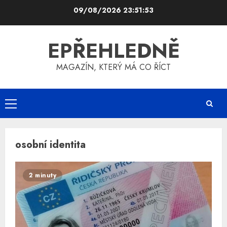
Skip
09/08/2026
23:51:53
to
content
EPŘEHLEDNĚ
MAGAZÍN, KTERÝ MÁ CO ŘÍCT
Primary
Menu
osobní identita
2 minuty