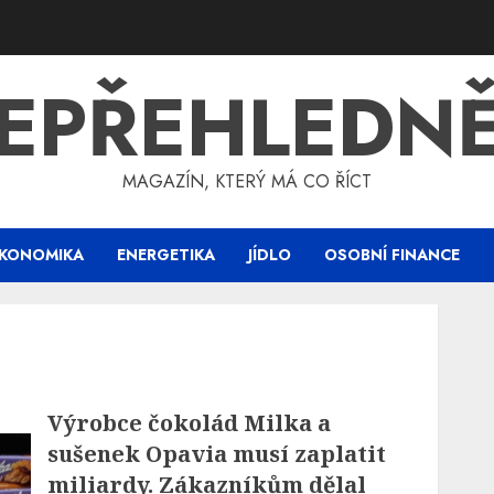
EPŘEHLEDN
MAGAZÍN, KTERÝ MÁ CO ŘÍCT
KONOMIKA
ENERGETIKA
JÍDLO
OSOBNÍ FINANCE
Výrobce čokolád Milka a
sušenek Opavia musí zaplatit
miliardy. Zákazníkům dělal