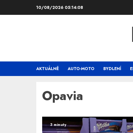
Skip
10/08/2026
05:14:08
to
content
AKTUÁLNĚ
AUTO-MOTO
BYDLENÍ
E
Opavia
3 minuty