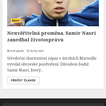
Sport
Neuvěřitelná proměna. Samir Nasri
zanedbal životosprávu
FILIP JANÁS
15/10/2021
Středeční charitativní zápas v útrobách Marseille
vyvolal obrovské pozdvižení. Důvodem budiž
Samir Nasri, který...
PŘEČÍST ČLÁNEK