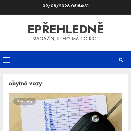
Skip
09/08/2026
05:54:31
to
content
EPŘEHLEDNĚ
MAGAZÍN, KTERÝ MÁ CO ŘÍCT
Primary
Menu
obytné vozy
3 minuty