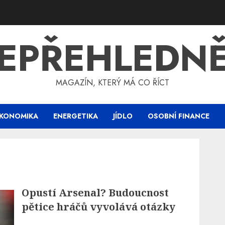
EPŘEHLEDN
MAGAZÍN, KTERÝ MÁ CO ŘÍCT
KONOMIKA
ENERGETIKA
JÍDLO
OSOBNÍ FINANCE
Opustí Arsenal? Budoucnost
pětice hráčů vyvolává otázky