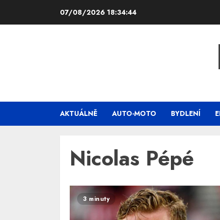
Skip
07/08/2026
18:34:44
to
content
AKTUÁLNĚ
AUTO-MOTO
BYDLENÍ
E
Nicolas Pépé
3 minuty