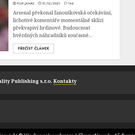
FILIP JANÁS
31/12/2021
146
Arsenal překonal fanouškovská očekávání,
lichotivé komentáře momentálně sklízí
překvapiví hrdinové. Budoucnost
hvězdných náhradníků současně...
PŘEČÍST ČLÁNEK
lity Publishing s.r.o.
Kontakty