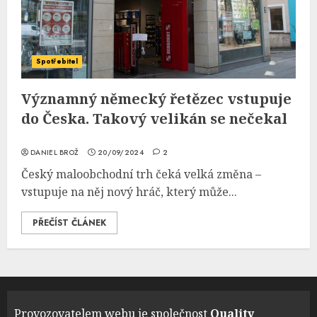
Spotřebitel
Významný německý řetězec vstupuje
do Česka. Takový velikán se nečekal
DANIEL BROŽ
20/09/2024
2
Český maloobchodní trh čeká velká změna –
vstupuje na něj nový hráč, který může...
PŘEČÍST ČLÁNEK
Provozovatelem webu je společnost
Quality