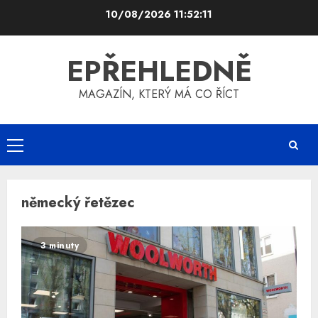
Skip
10/08/2026
11:52:12
to
content
EPŘEHLEDNĚ
MAGAZÍN, KTERÝ MÁ CO ŘÍCT
Primary
Menu
německý řetězec
3 minuty