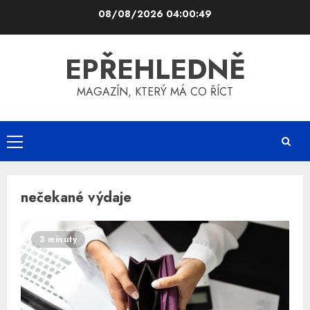
Skip
08/08/2026
04:00:49
to
content
EPŘEHLEDNĚ
MAGAZÍN, KTERÝ MÁ CO ŘÍCT
Primary
Menu
nečekané výdaje
3 minuty