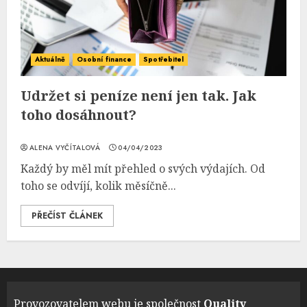
Aktuálně
Osobní finance
Spotřebitel
Udržet si peníze není jen tak. Jak
toho dosáhnout?
ALENA VYČÍTALOVÁ
04/04/2023
Každý by měl mít přehled o svých výdajích. Od
toho se odvíjí, kolik měsíčně...
PŘEČÍST ČLÁNEK
Provozovatelem webu je společnost
Quality