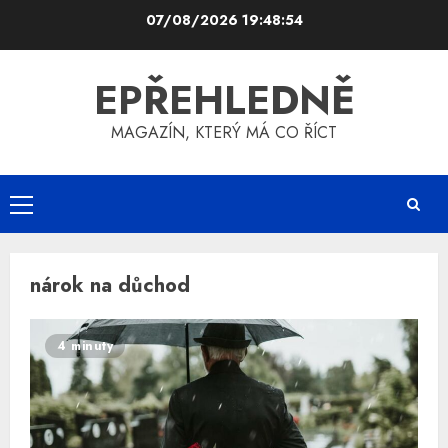
Skip
07/08/2026
19:48:54
to
content
EPŘEHLEDNĚ
MAGAZÍN, KTERÝ MÁ CO ŘÍCT
Primary
Menu
nárok na důchod
4 minuty